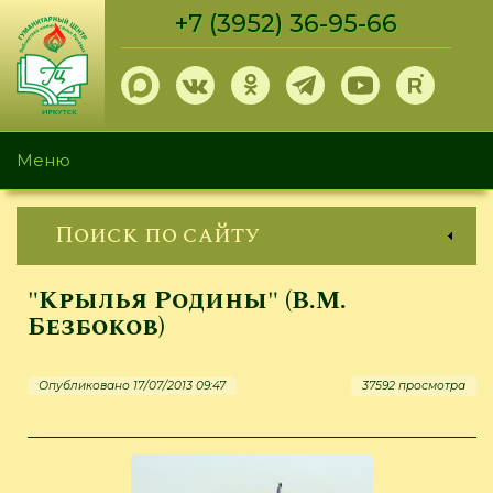
Перейти
+7 (3952) 36-95-66
к
основному
содержанию
Меню
Поиск по сайту
"Крылья Родины" (В.М.
Безбоков)
Опубликовано 17/07/2013 09:47
37592 просмотра