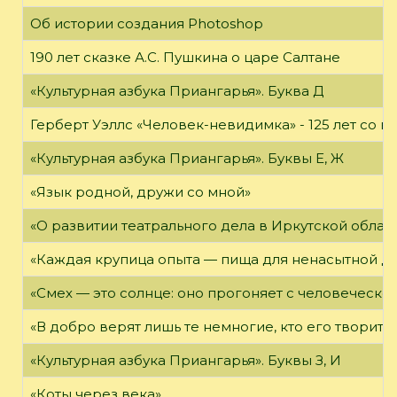
Об истории создания Photoshop
190 лет сказке А.С. Пушкина о царе Салтане
«Культурная азбука Приангарья». Буква Д
Герберт Уэллс «Человек-невидимка» - 125 лет со 
«Культурная азбука Приангарья». Буквы Е, Ж
«Язык родной, дружи со мной»
«О развитии театрального дела в Иркутской облас
«Каждая крупица опыта — пища для ненасытной д
«Смех — это солнце: оно прогоняет с человеческог
«В добро верят лишь те немногие, кто его творит»
«Культурная азбука Приангарья». Буквы З, И
«Коты через века»