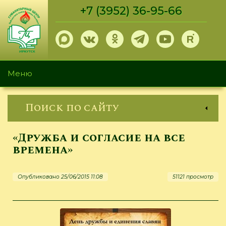
Перейти
+7 (3952) 36-95-66
к
основному
содержанию
Меню
Поиск по сайту
«Дружба и согласие на все
времена»
Опубликовано 25/06/2015 11:08
51121 просмотр