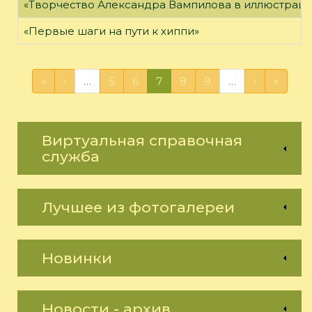
«Творчество Александра Вампилова в иллюстраци
«Первые шаги на пути к хиппи»
«
‹
…
5
6
7
8
9
…
›
»
Виртуальная справочная
служба
Лучшее из фотогалереи
Новинки
Новости - архив