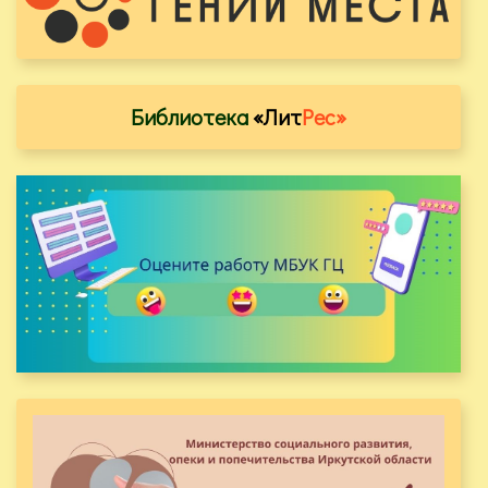
Библиотека
«Лит
Рес»