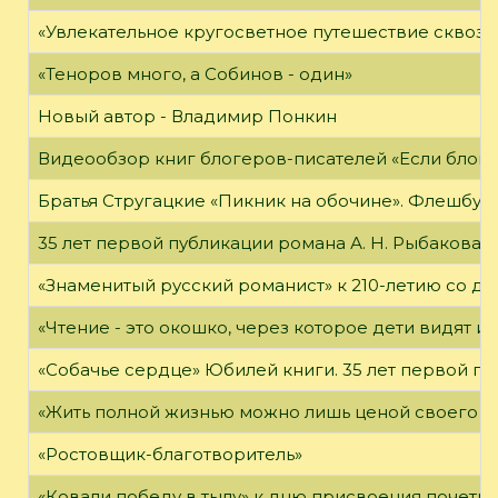
«Увлекательное кругосветное путешествие сквозь
«Теноров много, а Собинов - один»
Новый автор - Владимир Понкин
Видеообзор книг блогеров-писателей «Если блог ч
Братья Стругацкие «Пикник на обочине». Флешбук
35 лет первой публикации романа А. Н. Рыбакова «
«Знаменитый русский романист» к 210-летию со дн
«Чтение - это окошко, через которое дети видят и
«Собачье сердце» Юбилей книги. 35 лет первой пуб
«Жить полной жизнью можно лишь ценой своего «я
«Ростовщик-благотворитель»
«Ковали победу в тылу» к дню присвоения почетно