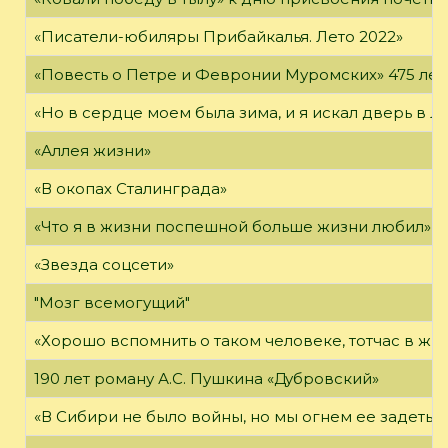
«Писатели-юбиляры Прибайкалья. Лето 2022»
«Повесть о Петре и Февронии Муромских» 475 лет
«Но в сердце моем была зима, и я искал дверь в Л
«Аллея жизни»
«В окопах Сталинграда»
«Что я в жизни поспешной больше жизни любил»
«Звезда соцсети»
"Мозг всемогущий"
«Хорошо вспомнить о таком человеке, тотчас в жи
190 лет роману А.С. Пушкина «Дубровский»
«В Сибири не было войны, но мы огнем ее задеты»