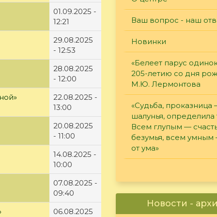
01.09.2025 -
Ваш вопрос - наш отв
12:21
29.08.2025
Новинки
- 12:53
«Белеет парус одинок
28.08.2025
205-летию со дня ро
- 12:00
М.Ю. Лермонтова
ной»
22.08.2025 -
«Судьба, проказница
13:00
шалунья, определила 
20.08.2025
Всем глупым — счасть
- 11:00
безумья, всем умным
от ума»
14.08.2025 -
10:00
07.08.2025 -
09:40
Новости - арх
»
06.08.2025