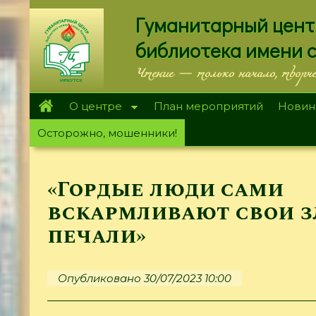
Перейти
Гуманитарный цент
к
основному
библиотека имени 
содержанию
Чтение — только начало, творч
О центре
План мероприятий
Новин
Осторожно, мошенники!
«Гордые люди сами
вскармливают свои 
печали»
Опубликовано 30/07/2023 10:00