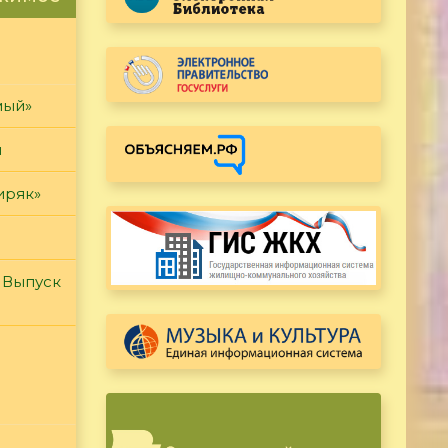
мый»
и
иряк»
 Выпуск