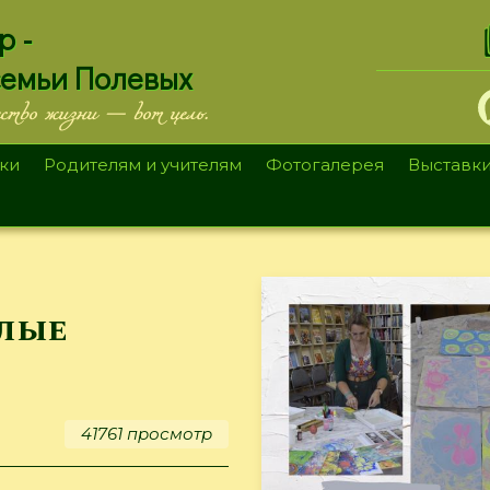
.
р -
семьи Полевых
ество жизни — вот цель.
ки
Родителям и учителям
Фотогалерея
Выставк
злые
41761 просмотр