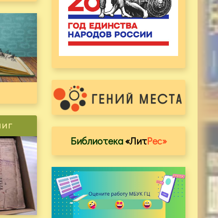
ниг
Библиотека
«Лит
Рес»