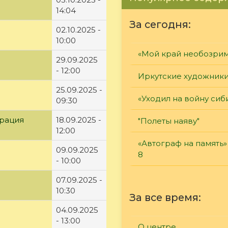
14:04
За сегодня:
02.10.2025 -
10:00
«Мой край необозри
29.09.2025
- 12:00
Иркутские художник
25.09.2025 -
«Уходил на войну сиб
09:30
рация
18.09.2025 -
"Полеты наяву"
12:00
«Автограф на память»
09.09.2025
8
- 10:00
07.09.2025 -
10:30
За все время:
04.09.2025
- 13:00
О центре