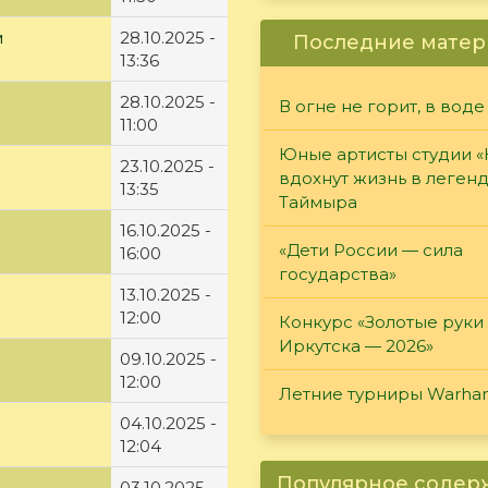
м
28.10.2025 -
Последние матер
13:36
28.10.2025 -
В огне не горит, в воде
11:00
Юные артисты студии 
23.10.2025 -
вдохнут жизнь в леген
13:35
Таймыра
16.10.2025 -
«Дети России — сила
16:00
государства»
13.10.2025 -
12:00
Конкурс «Золотые руки
Иркутска — 2026»
09.10.2025 -
12:00
Летние турниры Warh
04.10.2025 -
12:04
Популярное соде
03.10.2025 -