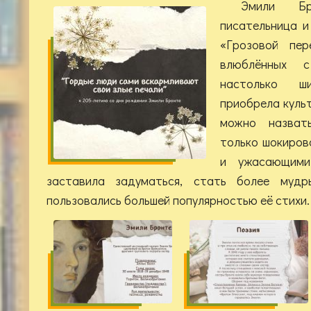
Эмили Бр
писательница и
«Грозовой пер
влюблённых с
настолько ш
приобрела куль
можно назват
только шокиров
и ужасающими
заставила задуматься, стать более мудр
пользовались большей популярностью её стихи.