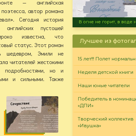
онте — английская
 поэтесса, автор романа
евал». Сегодня история
Летние турниры Warh
 английских пустошей
ироко известна, что
Лучшее из фотога
товый статус. Этот роман
ь шедевром, Эмили не
15 лет!!! Полет нормаль
ала читателей жестокими
 подробностями, но и
Неделя детской книги
ыми и сильными. Также
Наши юные читатели
Победитель в номинац
«ДПИ»
Творческий коллектив
«Ивушка»