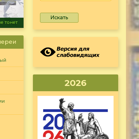
Искать
ammer
лереи
ный
2026
ии