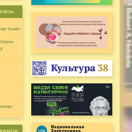
иалы
 не тонет
«Ключ»
ду
ammer
ржимое