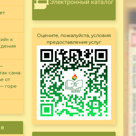
ет
Оцените, пожалуйста, условия
ий» к
предоставления услуг
ждения
 —
так сама:
е от
 — горе
ив