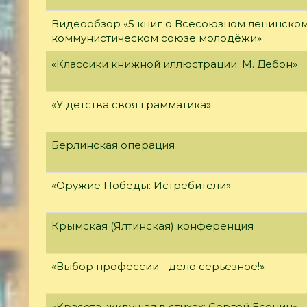
Видеообзор «5 книг о Всесоюзном ленинско
коммунистическом союзе молодёжи»
«Классики книжной иллюстрации: М. Дебон»
«У детства своя грамматика»
Берлинская операция
«Оружие Победы: Истребители»
Крымская (Ялтинская) конференция
«Выбор профессии - дело серьезное!»
«Красота, живущая в стихах: Сергей Есенин»