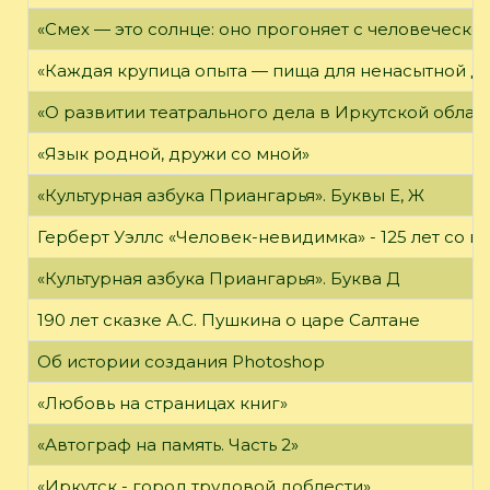
«Смех — это солнце: оно прогоняет с человеческог
«Каждая крупица опыта — пища для ненасытной д
«О развитии театрального дела в Иркутской облас
«Язык родной, дружи со мной»
«Культурная азбука Приангарья». Буквы Е, Ж
Герберт Уэллс «Человек-невидимка» - 125 лет со 
«Культурная азбука Приангарья». Буква Д
190 лет сказке А.С. Пушкина о царе Салтане
Об истории создания Photoshop
«Любовь на страницах книг»
«Автограф на память. Часть 2»
«Иркутск - город трудовой доблести»