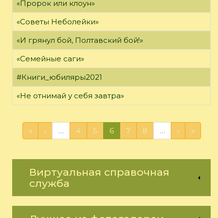
«Пророк или клоун»
«Советы Неболейки»
«И грянул бой, Полтавский бой!»
«Семейные саги»
#Книги_юбиляры2021
«Не отнимай у себя завтра»
«
‹
…
4
5
6
7
8
…
›
»
Виртуальная справочная
служба