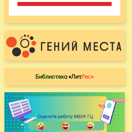
Библиотека
«Лит
Рес»