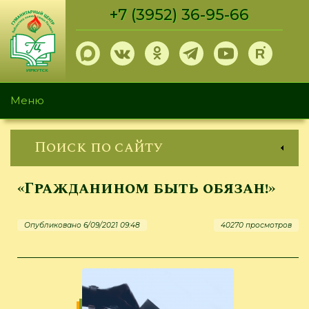
Перейти
+7 (3952) 36-95-66
к
основному
содержанию
Меню
Поиск по сайту
«Гражданином быть обязан!»
Опубликовано 6/09/2021 09:48
40270 просмотров