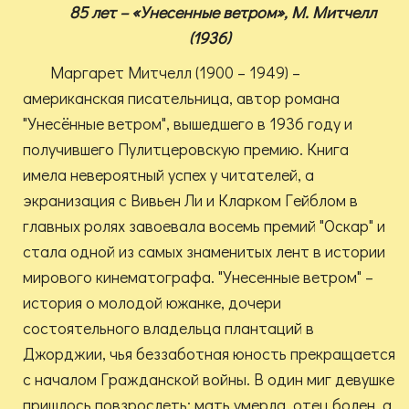
85 лет – «Унесенные ветром», М. Митчелл
(1936)
Маргарет Митчелл (1900 – 1949) –
американская писательница, автор романа
"Унесённые ветром", вышедшего в 1936 году и
получившего Пулитцеровскую премию. Книга
имела невероятный успех у читателей, а
экранизация с Вивьен Ли и Кларком Гейблом в
главных ролях завоевала восемь премий "Оскар" и
стала одной из самых знаменитых лент в истории
мирового кинематографа. "Унесенные ветром" –
история о молодой южанке, дочери
состоятельного владельца плантаций в
Джорджии, чья беззаботная юность прекращается
с началом Гражданской войны. В один миг девушке
пришлось повзрослеть: мать умерла, отец болен, а