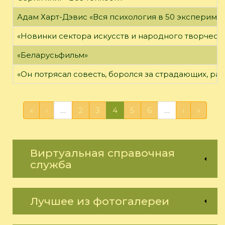
Адам Харт-Дэвис «Вся психология в 50 эксперимен
«Новинки сектора искусств и народного творчест
«Беларусьфильм»
«Он потрясал совесть, боролся за страдающих, ра
«
‹
…
2
3
4
5
6
…
›
»
Виртуальная справочная
служба
Лучшее из фотогалереи