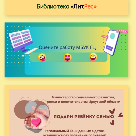
Библиотека
«Лит
Рес»