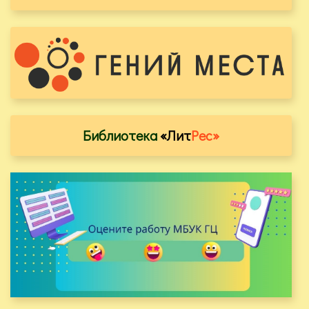
Библиотека
«Лит
Рес»