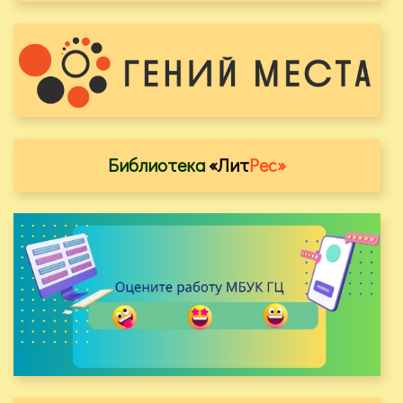
Библиотека
«Лит
Рес»