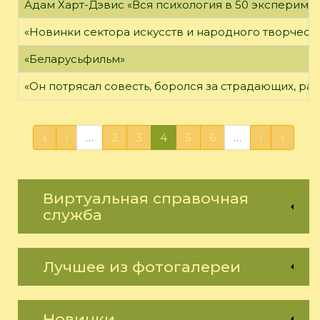
Адам Харт-Дэвис «Вся психология в 50 эксперимен
«Новинки сектора искусств и народного творчест
«Беларусьфильм»
«Он потрясал совесть, боролся за страдающих, ра
«
‹
…
2
3
4
5
6
…
›
»
Виртуальная справочная
служба
Лучшее из фотогалереи
Новинки