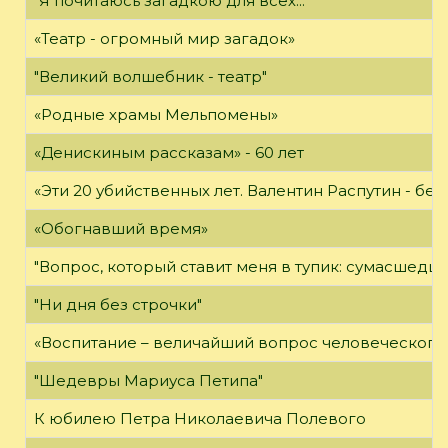
"Я почитаюсь загадкою для всех..."
«Театр - огромный мир загадок»
"Великий волшебник - театр"
«Родные храмы Мельпомены»
«Денискиным рассказам» - 60 лет
«Эти 20 убийственных лет. Валентин Распутин - б
«Обогнавший время»
"Вопрос, который ставит меня в тупик: сумасшедши
"Ни дня без строчки"
«Воспитание – величайший вопрос человеческого 
"Шедевры Мариуса Петипа"
К юбилею Петра Николаевича Полевого