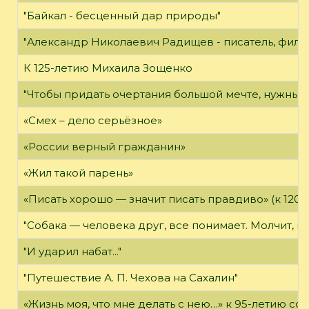
"Байкал - бесценный дар природы"
"Александр Николаевич Радищев - писатель, филос
К 125-летию Михаила Зощенко
"Чтобы придать очертания большой мечте, нужны 
«Смех – дело серьёзное»
«России верный гражданин»
«Жил такой парень»
«Писать хорошо — значит писать правдиво» (к 120-
"Собака — человека друг, все понимает. Молчит, не
"И ударил набат..."
"Путешествие А. П. Чехова на Сахалин"
«Жизнь моя, что мне делать с нею…» к 95-летию 