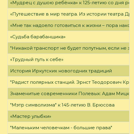
«Мудрец с душою ребёнка» к 125-летию со дня ро
«Путешествие в мир театра. Из истории театра Др
«Мне так надоело готовиться к жизни – пора након
«Судьба барабанщика»
"Никакой транспорт не будет попутным, если не зн
«Трудный путь к себе»
История Иркутских новогодних традиций
"Радист полярных станций. Эрнст Теодорович Кре
Знаменитые современники Полевых: Адам Мицке
"Мэтр символизма" к 145-летию В. Брюсова
«Мастер улыбки»
"Маленьким человечкам - большие права"