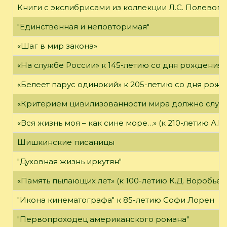
Книги с экслибрисами из коллекции Л.С. Полевого
"Единственная и неповторимая"
«Шаг в мир закона»
«На службе России» к 145-летию со дня рождения А
«Белеет парус одинокий» к 205-летию со дня рож
«Критерием цивилизованности мира должно служ
«Вся жизнь моя – как сине море…» (к 210-летию А.В.
Шишкинские писаницы
"Духовная жизнь иркутян"
«Память пылающих лет» (к 100-летию К.Д. Воробьев
"Икона кинематографа" к 85-летию Софи Лорен
"Первопроходец американского романа"