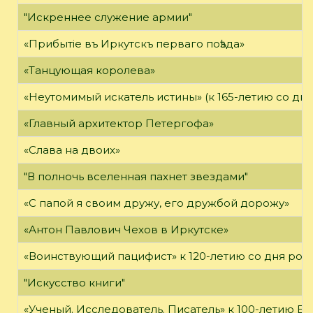
"Искреннее служение армии"
«Прибытie въ Иркутскъ перваго поѣзда»
«Танцующая королева»
«Неутомимый искатель истины» (к 165-летию со дн
«Главный архитектор Петергофа»
«Слава на двоих»
"В полночь вселенная пахнет звездами"
«С папой я своим дружу, его дружбой дорожу»
«Антон Павлович Чехов в Иркутске»
«Воинствующий пацифист» к 120-летию со дня ро
"Искусство книги"
«Ученый. Исследователь. Писатель» к 100-летию Б.