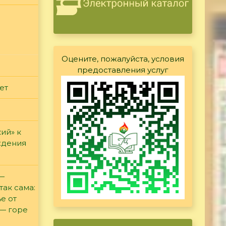
Оцените, пожалуйста, условия
предоставления услуг
ет
ий» к
ждения
 —
так сама:
е от
 — горе