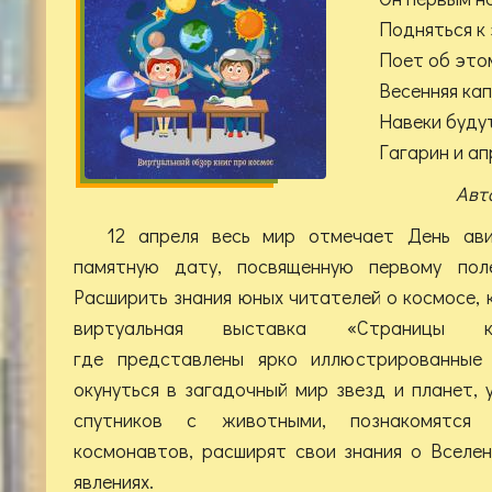
Подняться к з
Поет об этом
Весенняя капе
Навеки будут
Гагарин и апр
Автор: В
12 апреля весь мир отмечает День ав
памятную дату, посвященную первому пол
Расширить знания юных читателей о космосе, 
виртуальная выставка «Страницы ко
где представлены ярко иллюстрированные 
окунуться в загадочный мир звезд и планет, 
спутников с животными, познакомятся
космонавтов, расширят свои знания о Вселен
явлениях.