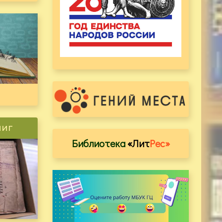
ниг
Библиотека
«Лит
Рес»