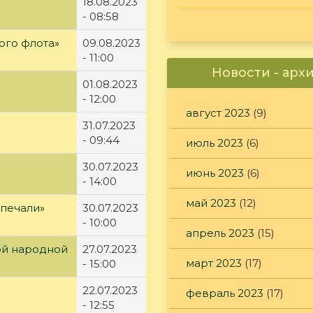
18.08.2023
- 08:58
ого флота»
09.08.2023
- 11:00
Новости - арх
01.08.2023
- 12:00
август 2023
(9)
31.07.2023
- 09:44
июль 2023
(6)
30.07.2023
июнь 2023
(6)
- 14:00
май 2023
(12)
 печали»
30.07.2023
- 10:00
апрель 2023
(15)
ой народной
27.07.2023
март 2023
(17)
- 15:00
22.07.2023
февраль 2023
(17)
- 12:55