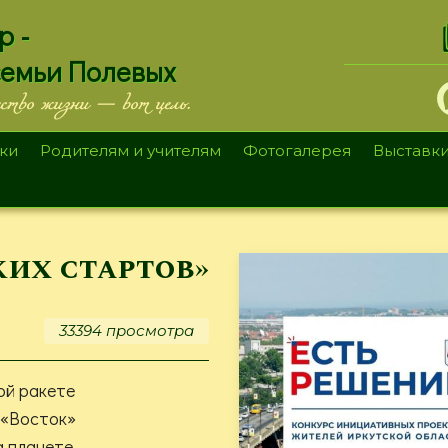
.
р -
семьи Полевых
ество жизни — вот цель.
ки
Родителям и учителям
Фотогалерея
Выставк
их стартов»
33394 просмотра
ой ракете
«Восток»
 планете