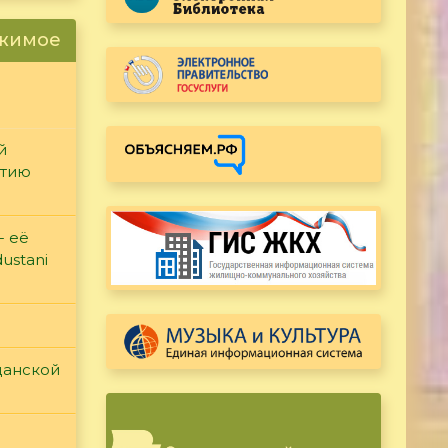
ржимое
й
етию
- её
ustani
данской