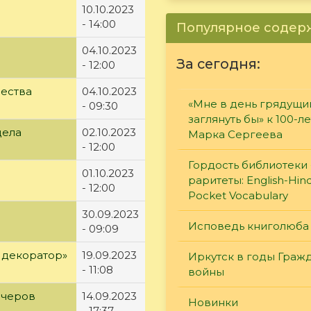
10.10.2023
- 14:00
Популярное соде
04.10.2023
За сегодня:
- 12:00
чества
04.10.2023
«Мне в день грядущи
- 09:30
заглянуть бы» к 100-л
дела
02.10.2023
Марка Сергеева
- 12:00
Гордость библиотеки 
01.10.2023
раритеты: English-Hind
- 12:00
Pocket Vocabulary
30.09.2023
Исповедь книголюба
- 09:09
 декоратор»
19.09.2023
Иркутск в годы Граж
- 11:08
войны
ечеров
14.09.2023
Новинки
- 17:37