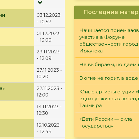
Последние матер
ми
03.12.2023
- 10:57
Начинается прием заяв
01.12.2023
участие в Форуме
- 13:00
общественности город
Иркутска
29.11.2023
- 12:09
Не выбираем, но даём 
27.11.2023 -
10:20
В огне не горит, в воде
а»
22.11.2023 -
Юные артисты студии 
12:00
вдохнут жизнь в леген
Таймыра
14.11.2023 -
12:30
«Дети России — сила
15.10.2023
государства»
- 12:44