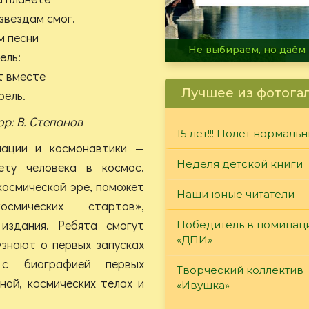
вездам смог.
 песни
В огне не горит, в воде 
ль:
 вместе
Лучшее из фотога
ель.
. Степанов
15 лет!!! Полет нормаль
иации и космонавтики —
Неделя детской книги
ету человека в космос.
космической эре, поможет
Наши юные читатели
смических стартов»,
издания. Ребята смогут
Победитель в номинац
«ДПИ»
узнают о первых запусках
 с биографией первых
Творческий коллектив
ной, космических телах и
«Ивушка»