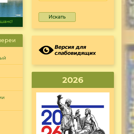
Искать
не тонет
лереи
ный
2026
ии