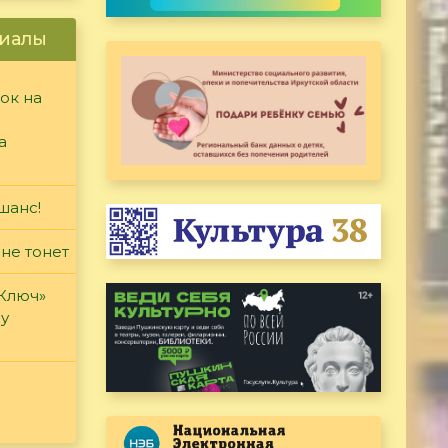
иалы
ок на
а
шанс!
 не тонет
«Ключ»
ду