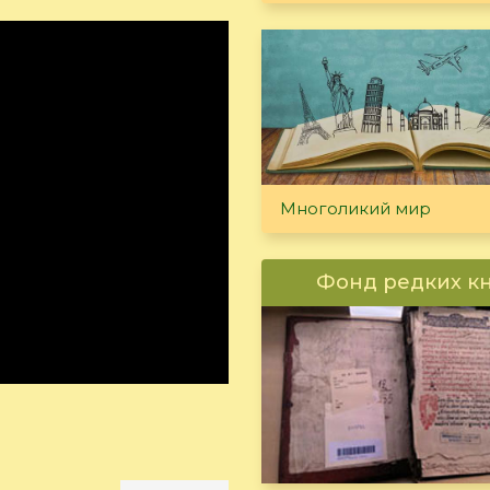
Многоликий мир
Фонд редких к