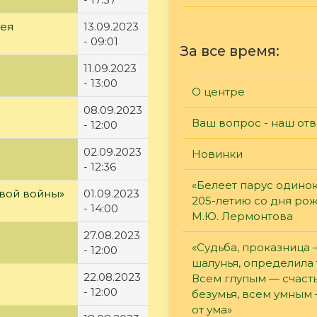
рея
13.09.2023
- 09:01
За все время:
11.09.2023
- 13:00
О центре
08.09.2023
Ваш вопрос - наш отв
- 12:00
02.09.2023
Новинки
- 12:36
«Белеет парус одинок
вой войны»
01.09.2023
205-летию со дня ро
- 14:00
М.Ю. Лермонтова
27.08.2023
«Судьба, проказница
- 12:00
шалунья, определила 
22.08.2023
Всем глупым — счасть
- 12:00
безумья, всем умным
от ума»