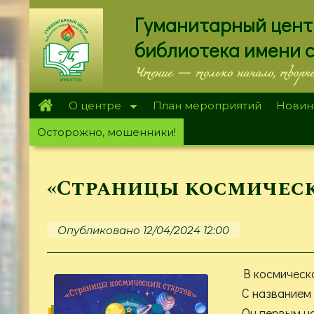
Перейти
Гуманитарный цент
к
основному
библиотека имени 
содержанию
Чтение — только начало, творч
О центре
План мероприятий
Новин
Осторожно, мошенники!
«Страницы космическ
Опубликовано 12/04/2024 12:00
В космическ
С названием 
Он первым на