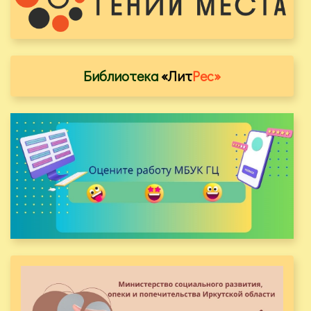
Библиотека
«Лит
Рес»