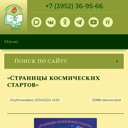
Перейти
+7 (3952) 36-95-66
к
основному
содержанию
Меню
Поиск по сайту
«Страницы космических
стартов»
Опубликовано 12/04/2024 12:00
33386 просмотров