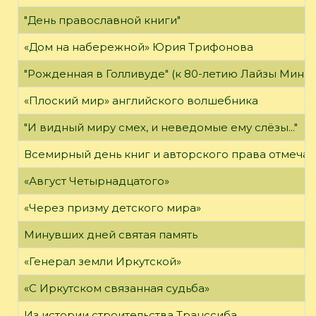
"День православной книги"
«Дом на набережной» Юрия Трифонова
"Рожденная в Голливуде" (к 80-летию Лайзы Минн
«Плоский мир» английского волшебника
"И видный миру смех, и неведомые ему слёзы..."
Всемирный день книг и авторского права отмечае
«Август Четырнадцатого»
«Через призму детского мира»
Минувших дней святая память
«Генерал земли Иркутской»
«С Иркутском связанная судьба»
Из истории строительства Транссиба