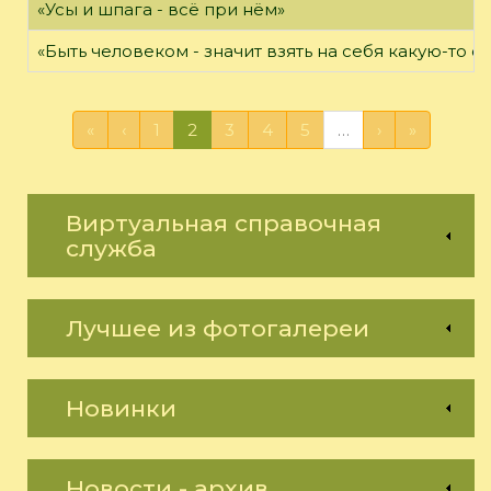
«Усы и шпага - всё при нём»
«Быть человеком - значит взять на себя какую-то о
«
‹
1
2
3
4
5
…
›
»
Виртуальная справочная
служба
Лучшее из фотогалереи
Новинки
Новости - архив