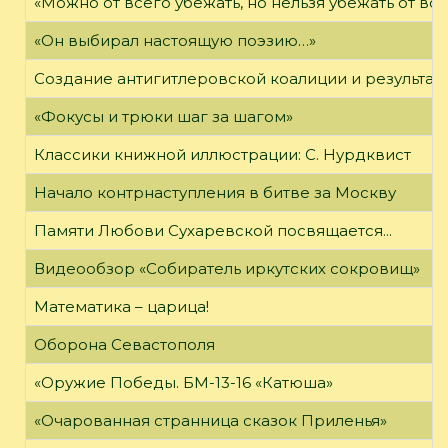
«Можно от всего убежать, но нельзя убежать от в
«Он выбирал настоящую поэзию…»
Создание антигитлеровской коалиции и результат
«Фокусы и трюки шаг за шагом»
Классики книжной иллюстрации: С. Нурдквист
Начало контрнаступления в битве за Москву
Памяти Любови Сухаревской посвящается...
Видеообзор «Собиратель иркутских сокровищ»
Математика – царица!
Оборона Севастополя
«Оружие Победы. БМ-13-16 «Катюша»
«Очарованная странница сказок Приленья»