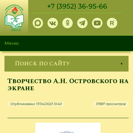
Перейти
+7 (3952) 36-95-66
к
основному
содержанию
Меню
Поиск по сайту
Творчество А.Н. Островского на
экране
Опубликовано 17/04/2023 10:40
37697 просмотров