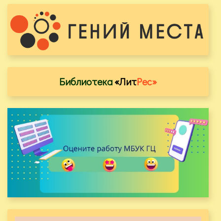
Библиотека
«Лит
Рес»