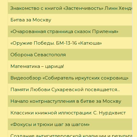
Знакомство с книгой «Застенчивость» Линн Хенде
Битва за Москву
«Очарованная странница сказок Приленья»
«Оружие Победы. БМ-13-16 «Катюша»
Оборона Севастополя
Математика – царица!
Видеообзор «Собиратель иркутских сокровищ»
Памяти Любови Сухаревской посвящается...
Начало контрнаступления в битве за Москву
Классики книжной иллюстрации: С. Нурдквист
«Фокусы и трюки шаг за шагом»
Создание антигитлеровской коалиции и результат