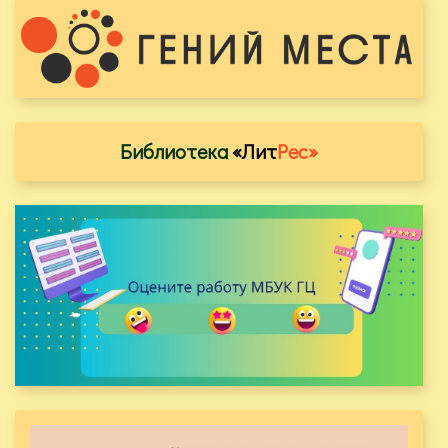
Библиотека
«Лит
Рес»