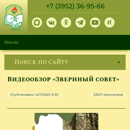
Перейти
+7 (3952) 36-95-66
к
основному
содержанию
Меню
Поиск по сайту
Видеообзор «Звериный совет»
Опубликовано 14/11/2023 12:30
33027 просмотров