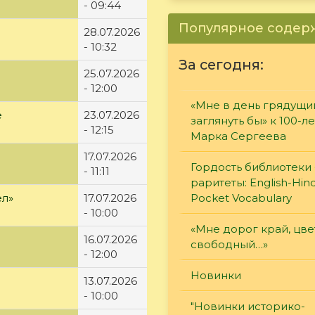
- 09:44
Популярное соде
28.07.2026
- 10:32
За сегодня:
25.07.2026
- 12:00
«Мне в день грядущи
е
23.07.2026
заглянуть бы» к 100-л
- 12:15
Марка Сергеева
17.07.2026
Гордость библиотеки 
- 11:11
раритеты: English-Hind
ел»
17.07.2026
Pocket Vocabulary
- 10:00
«Мне дорог край, цв
16.07.2026
свободный…»
- 12:00
Новинки
13.07.2026
- 10:00
"Новинки историко-