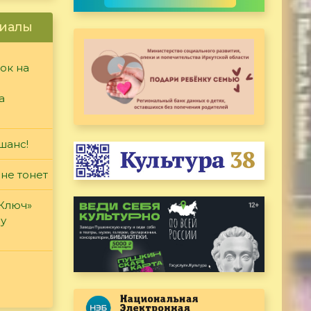
иалы
ок на
а
шанс!
 не тонет
«Ключ»
ду