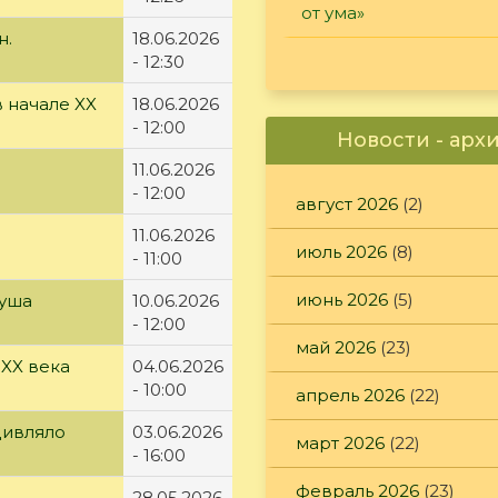
от ума»
н.
18.06.2026
- 12:30
 начале XX
18.06.2026
- 12:00
Новости - арх
11.06.2026
- 12:00
август 2026
(2)
11.06.2026
июль 2026
(8)
- 11:00
июнь 2026
(5)
куша
10.06.2026
- 12:00
май 2026
(23)
 XX века
04.06.2026
- 10:00
апрель 2026
(22)
дивляло
03.06.2026
март 2026
(22)
- 16:00
февраль 2026
(23)
28.05.2026