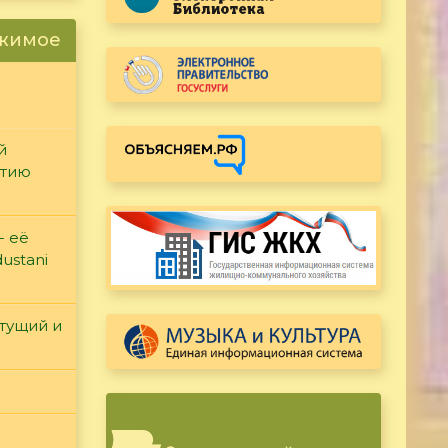
ржимое
й
етию
- её
ustani
етущий и