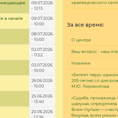
краеведческого сект
возмещающее
09.07.2026
- 12:13
е в начале
09.07.2026
- 10:00
За все время:
08.07.2026
- 10:00
О центре
02.07.2026
Ваш вопрос - наш отв
- 11:52
Новинки
02.07.2026
- 10:00
«Белеет парус одинок
26.06.2026
205-летию со дня ро
- 15:00
М.Ю. Лермонтова
25.06.2026
«Судьба, проказница
- 13:40
шалунья, определила 
Всем глупым — счасть
20.06.2026
безумья, всем умным
- 12:26