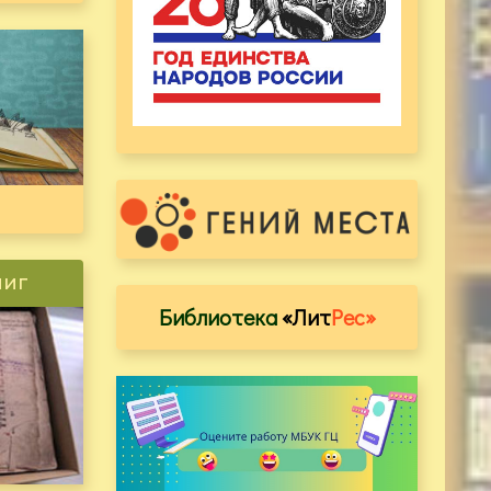
ниг
Библиотека
«Лит
Рес»