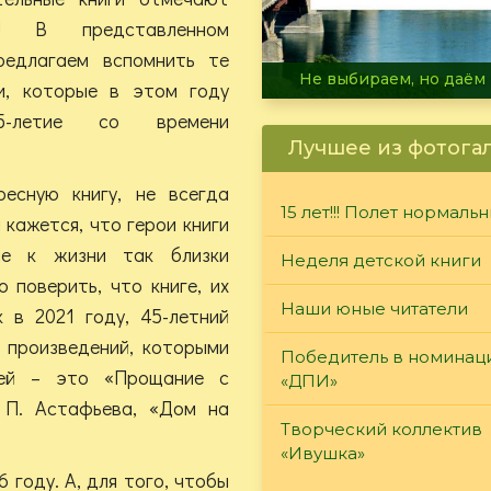
! В представленном
редлагаем вспомнить те
В огне не горит, в воде 
ги, которые в этом году
5-летие со времени
Лучшее из фотога
ресную книгу, не всегда
15 лет!!! Полет нормаль
 кажется, что герои книги
ие к жизни так близки
Неделя детской книги
 поверить, что книге, их
Наши юные читатели
 в 2021 году, 45-летний
 произведений, которыми
Победитель в номинац
лей – это «Прощание с
«ДПИ»
 П. Астафьева, «Дом на
Творческий коллектив
«Ивушка»
 году. А, для того, чтобы