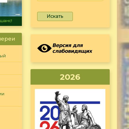
Искать
не тонет
лереи
ный
2026
ии