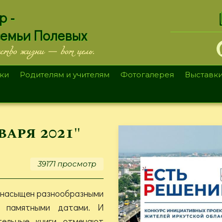
.
р -
семьи Полевых
ество жизни — вот цель.
ки
Родителям и учителям
Фотогалерея
Выставк
аря 2021"
39171 просмотр
 насыщен разнообразными
и памятными датами. И
тельные книги отмечают