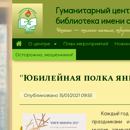
Перейти
Гуманитарный цент
к
основному
библиотека имени 
содержанию
Чтение — только начало, творч
О центре
План мероприятий
Новин
Осторожно, мошенники!
"Юбилейная полка янв
Опубликовано 15/01/2021 09:55
Каждый год
праздниками 
многие замеча