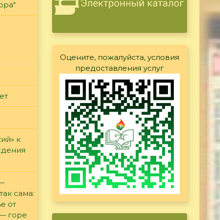
ора"
Оцените, пожалуйста, условия
предоставления услуг
ет
ий» к
ждения
 —
так сама:
е от
 — горе