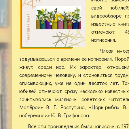
свой юбилей
видеообзоре п
известные кни
отмечают 4
написания.
Читая инте
задумываешься о времени её написания. Порой
живут среди нас. Их характер, отношен
современному человеку, и становиться трудно
описывающих, уже не один десяток лет. Так
юбилей отмечают сразу несколько известных
зачитывались миллионы советских читате
Матёрой» В. Г. Распутина, «Царь-рыба» В.
набережной» Ю. В. Трифонова.
Все эти произведения были написаны в 1976