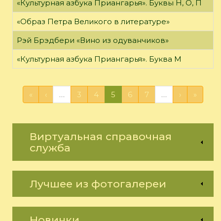
«Культурная азбука Приангарья». Буквы Н, О, П
«Образ Петра Великого в литературе»
Рэй Брэдбери «Вино из одуванчиков»
«Культурная азбука Приангарья». Буква М
«
‹
…
3
4
5
6
7
…
›
»
Виртуальная справочная
служба
Лучшее из фотогалереи
Новинки