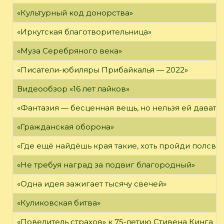
«Культурный код донорства»
«Иркутская благотворительница»
«Муза Серебряного века»
«Писатели-юбиляры Прибайкалья — 2022»
Видеообзор «16 лет лайков»
«Фантазия — бесценная вещь, но нельзя ей давать 
«Гражданская оборона»
«Где ещё найдёшь края такие, хоть пройди полсвет
«Не требуя наград за подвиг благородный»
«Одна идея зажигает тысячу свечей»
«Куликовская битва»
«Повелитель страхов» к 75-летию Стивена Кинга