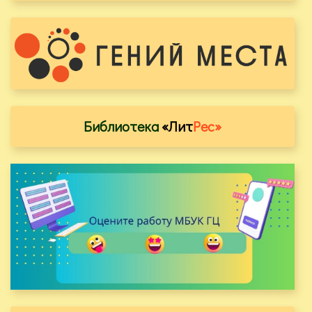
Библиотека
«Лит
Рес»