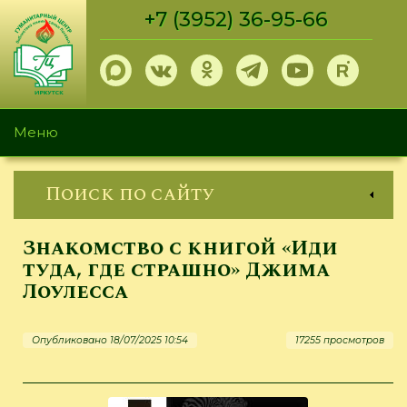
Перейти
+7 (3952) 36-95-66
к
основному
содержанию
Меню
Поиск по сайту
Знакомство с книгой «Иди
туда, где страшно» Джима
Лоулесса
Опубликовано 18/07/2025 10:54
17255 просмотров