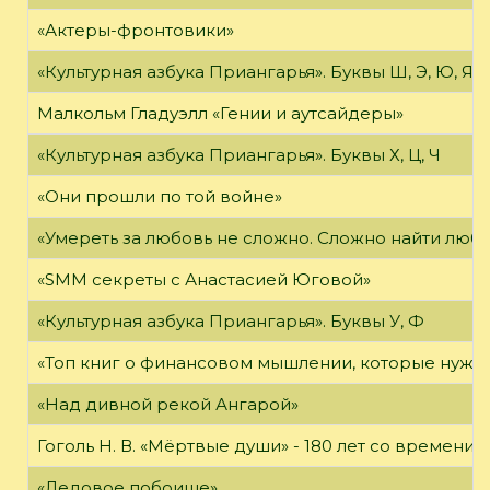
«Актеры-фронтовики»
«Культурная азбука Приангарья». Буквы Ш, Э, Ю, Я
Малкольм Гладуэлл «Гении и аутсайдеры»
«Культурная азбука Приангарья». Буквы Х, Ц, Ч
«Они прошли по той войне»
«Умереть за любовь не сложно. Сложно найти любов
«SMM секреты с Анастасией Юговой»
«Культурная азбука Приангарья». Буквы У, Ф
«Топ книг о финансовом мышлении, которые нужн
«Над дивной рекой Ангарой»
Гоголь Н. В. «Мёртвые души» - 180 лет со времени
«Ледовое побоище»