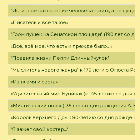
"Истинное назначение человека - жить, а не существ
«Писатель и всё такое»
"Гром пушек на Сенатской площади" (190 лет со дн
«Всё, всё мое, что есть и прежде было…»
"Правила жизни Пеппи Длинныйчулок"
"Мыслитель нового жанра" к 175-летию Огюста Роде
«Из пламя и света»
«Удивительный мир Бунина» (к 145-летию со дня р
«Мистический поэт» (135 лет со дня рождения А. Бе
«Король верхнего До» к 80-летию со дня рождения
"Я зажег свой костер..."