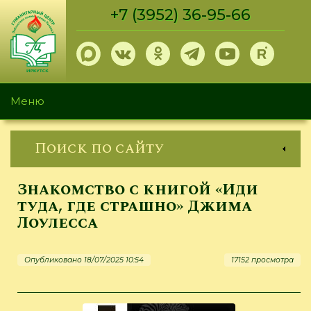
Перейти
+7 (3952) 36-95-66
к
основному
содержанию
Меню
Поиск по сайту
Знакомство с книгой «Иди
туда, где страшно» Джима
Лоулесса
Опубликовано 18/07/2025 10:54
17152 просмотра