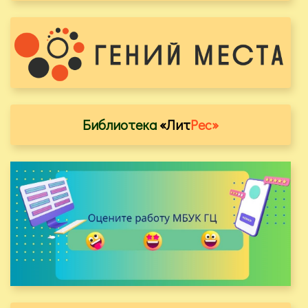
Библиотека
«Лит
Рес»