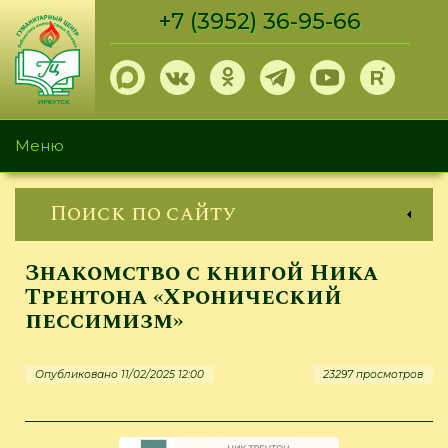
Перейти
+7 (3952) 36-95-66
к
основному
содержанию
Меню
Поиск по сайту
Знакомство с книгой Ника
Трентона «Хронический
пессимизм»
Опубликовано 11/02/2025 12:00
23297 просмотров