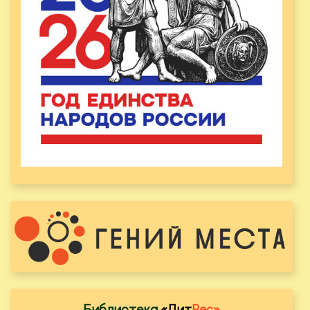
Библиотека
«Лит
Рес»