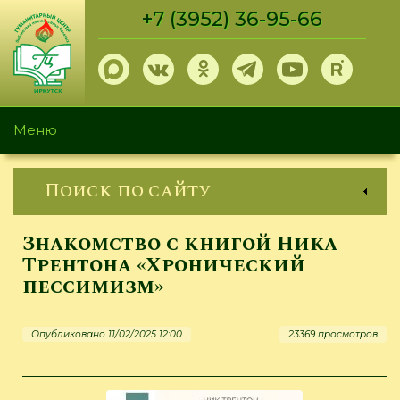
Перейти
+7 (3952) 36-95-66
к
основному
содержанию
Меню
Поиск по сайту
Знакомство с книгой Ника
Трентона «Хронический
пессимизм»
Опубликовано 11/02/2025 12:00
23369 просмотров