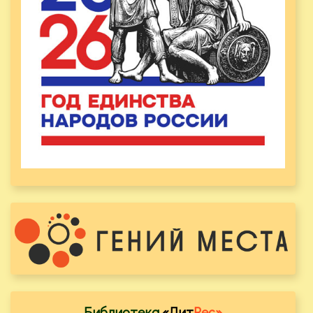
Библиотека
«Лит
Рес»