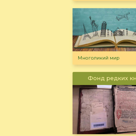
Многоликий мир
Фонд редких к