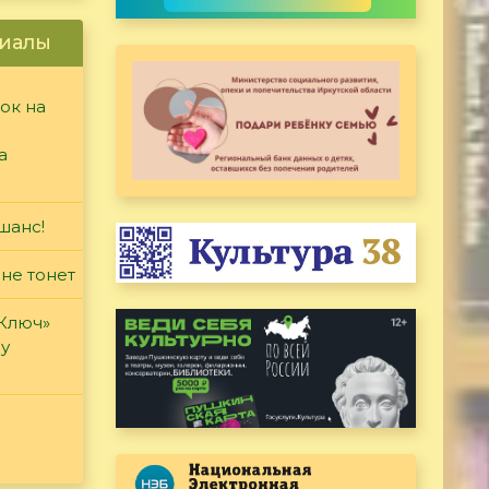
иалы
ок на
а
шанс!
 не тонет
«Ключ»
ду