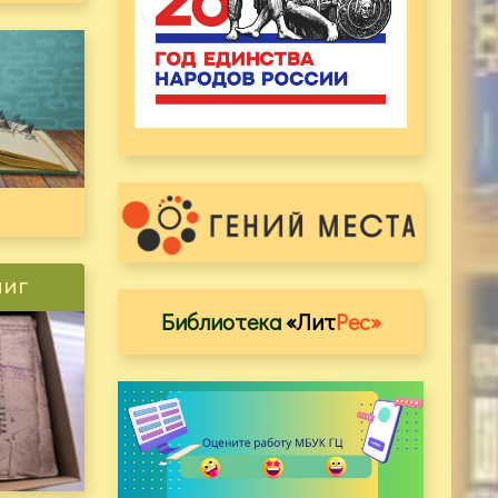
ниг
Библиотека
«Лит
Рес»