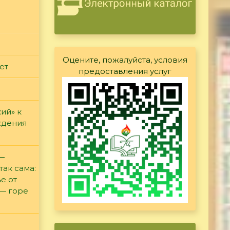
Оцените, пожалуйста, условия
ет
предоставления услуг
ий» к
ждения
 —
так сама:
е от
 — горе