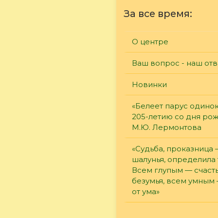
За все время:
О центре
Ваш вопрос - наш отв
Новинки
«Белеет парус одинок
205-летию со дня ро
М.Ю. Лермонтова
«Судьба, проказница
шалунья, определила 
Всем глупым — счасть
безумья, всем умным
от ума»