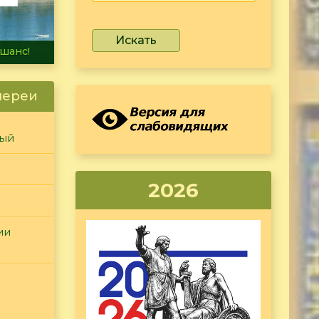
Искать
не тонет
лереи
ный
2026
ии