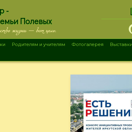
.
р -
семьи Полевых
ество жизни — вот цель.
ки
Родителям и учителям
Фотогалерея
Выставк