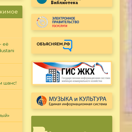
ржимое
- её
ustani
м шанс!
мый»