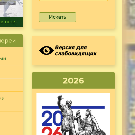
Искать
ammer
лереи
ный
2026
ии