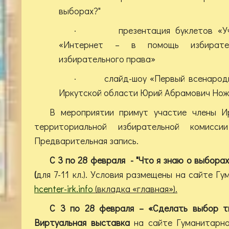
выборах?"
· презентация буклетов «Учис
«Интернет – в помощь избирате
избирательного права»
· слайд-шоу «Первый всенародно
Иркутской области Юрий Абрамович Нож
В мероприятии примут участие члены 
территориальной избирательной комиссии
Предварительная запись.
С 3 по 28 февраля - "Что я знаю о выборах
(
для 7-11 кл.). Условия размещены на сайте 
hcenter-irk.info
(вкладка «главная»).
С 3 по 28 февраля – «Сделать выбор т
Виртуальная выставка
на сайте Гуманитарн