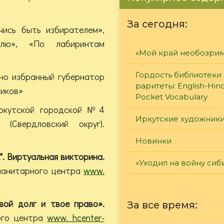
За сегодня:
ь быть избирателем»,
лю», «По лабиринтам
«Мой край необозри
Гордость библиотеки 
 избранный губернатор
раритеты: English-Hind
иков»
Pocket Vocabulary
Иркутской городской №4
Иркутские художник
 (Свердловский округ).
Новинки
". Виртуальная викторина.
«Уходил на войну сиб
Гуманитарного центра
www.
вой долг и твое право».
За все время:
ого центра
www. hcenter-