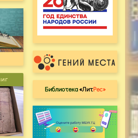
ниг
Библиотека
«Лит
Рес»