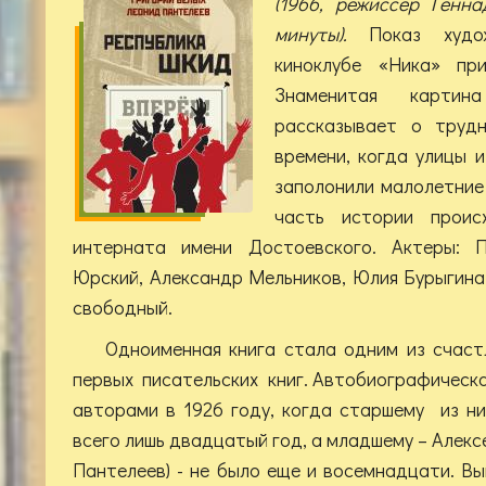
(1966, режиссер Генна
минуты).
Показ худо
киноклубе «Ника» пр
Знаменитая картин
рассказывает о труд
времени, когда улицы 
заполонили малолетние
часть истории проис
интерната имени Достоевского. Актеры: П
Юрский, Александр Мельников, Юлия Бурыгина
свободный.
Одноименная книга стала одним из счаст
первых писательских книг. Автобиографическа
авторами в 1926 году, когда старшему из ни
всего лишь двадцатый год, а младшему – Алекс
Пантелеев) - не было еще и восемнадцати. Вы