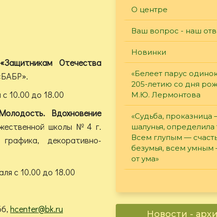
О центре
Ваш вопрос - наш отв
Новинки
«Защитникам Отечества
«Белеет парус одинок
«БАБР».
205-летию со дня ро
с 10.00 до 18.00
М.Ю. Лермонтова
Молодость. Вдохновение
«Судьба, проказница
ожественной школы №4 г.
шалунья, определила 
Всем глупым — счасть
графика, декоративно-
безумья, всем умным
от ума»
ля с 10.00 до 18.00
66,
hcenter@bk.ru
Новости - арх