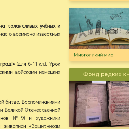
ана талантливых учёных и
 час о всемирно известных
Многоликий мир
град!»
(для 6-11 кл.). Урок
скими войсками немецких
Фонд редких к
ой битве. Воспоминаниями
ки Великой Отечественной
ранов №9) и художники
и живописи «Защитникам