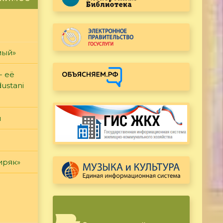
мый»
- её
ustani
и
иряк»