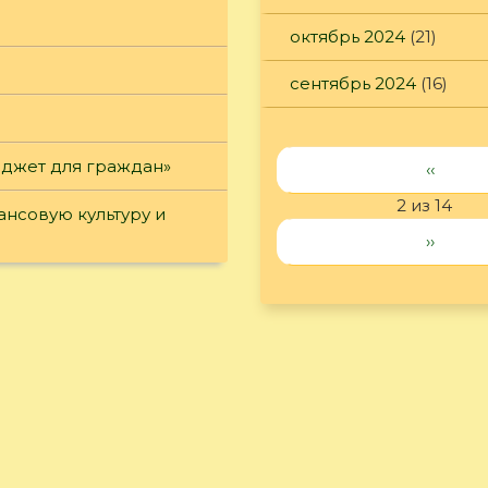
октябрь 2024
(21)
сентябрь 2024
(16)
юджет для граждан»
‹‹
2 из 14
нсовую культуру и
››