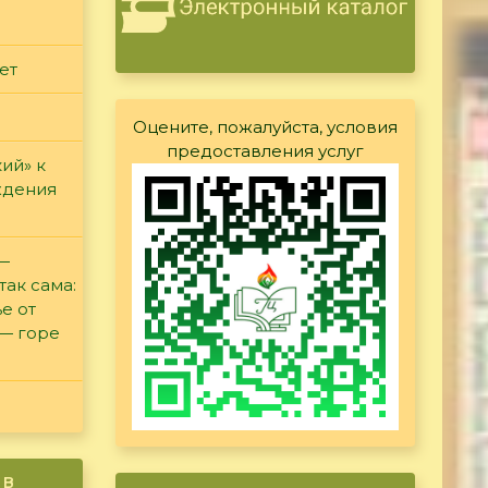
ет
Оцените, пожалуйста, условия
предоставления услуг
ий» к
ждения
 —
так сама:
е от
 — горе
ив