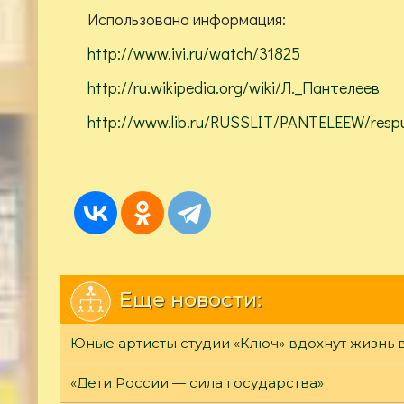
Использована информация:
http://www.ivi.ru/watch/31825
http://ru.wikipedia.org/wiki/Л._Пантелеев
http://www.lib.ru/RUSSLIT/PANTELEEW/respub
Еще новости:
Юные артисты студии «Ключ» вдохнут жизнь 
«Дети России — сила государства»