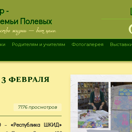
.
р -
семьи Полевых
ество жизни — вот цель.
ки
Родителям и учителям
Фотогалерея
Выставк
3 февраля
7176 просмотров
0
–
«Республика ШКИД»