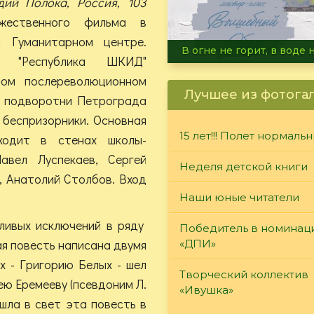
дий Полока, Россия, 103
жественного фильма в
и Гуманитарном центре.
Летние турниры Warh
а "Республика ШКИД"
ном послереволюционном
Лучшее из фотога
и подворотни Петрограда
 беспризорники. Основная
15 лет!!! Полет нормаль
ходит в стенах школы-
авел Луспекаев, Сергей
Неделя детской книги
, Анатолий Столбов. Вход
Наши юные читатели
ливых исключений в ряду
Победитель в номинац
я повесть написана двумя
«ДПИ»
х - Григорию Белых - шел
Творческий коллектив
ею Еремееву (псевдоним Л.
«Ивушка»
шла в свет эта повесть в