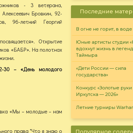
ожников - 3 ветерана,
Последние матер
 Алексеевич Бровкин, 92-
ов, 96-летний Георгий
В огне не горит, в воде
посвящается». Открытие
Юные артисты студии 
вдохнут жизнь в леген
иков «БАБР». На полотнах
Таймыра
жизни.
«Дети России — сила
-30 – «День молодого
государства»
Конкурс «Золотые руки
Иркутска — 2026»
Летние турниры Warh
ка «Мы – молодые – нам
ого права "Что я знаю о
Популярное соде