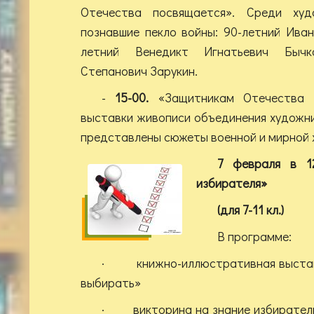
Отечества посвящается». Среди худ
познавшие пекло войны: 90-летний Иван
летний Венедикт Игнатьевич Бычк
Степанович Зарукин.
-
1
5
-00
.
«Защитникам Отечества 
выставки живописи объединения художн
представлены сюжеты военной и мирной 
7 февраля
в 12
избирателя»
(для 7-11 кл.)
В программе:
· книжно-иллюстративная выстав
выбирать»
· викторина на знание избирательн