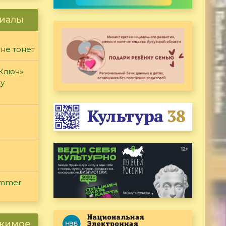
иалы
 не тонет
«Ключ»
ду
ammer
ржимое