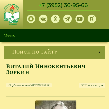
Перейти
+7 (3952) 36-95-66
к
основному
содержанию
Меню
Поиск по сайту
Виталий Иннокентьевич
Зоркин
Опубликовано 8/08/2023 10:52
5873 просмотра