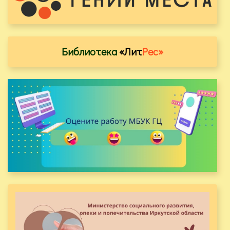
Библиотека
«Лит
Рес»