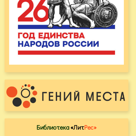
Библиотека
«Лит
Рес»