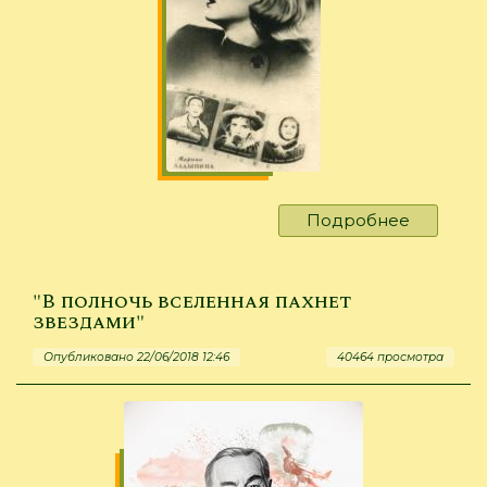
Подробнее
о
«Слава
на
двоих»
"В полночь вселенная пахнет
звездами"
Опубликовано 22/06/2018 12:46
40464 просмотра