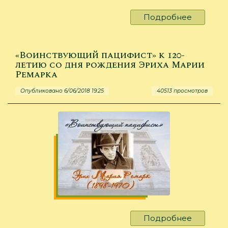
Подробнее
о
«Антон
Павлови
Чехов
«Воинствующий пацифист» к 120-
в
летию со дня рождения Эриха Марии
Ремарка
Иркутск
Опубликовано 6/06/2018 19:25
40513 просмотров
Подробнее
о