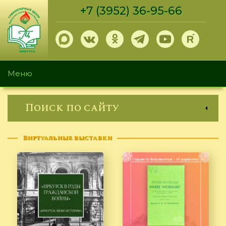
Перейти
+7 (3952) 36-95-66
к
основному
содержанию
Меню
Поиск по сайту
Виртуальные выставки