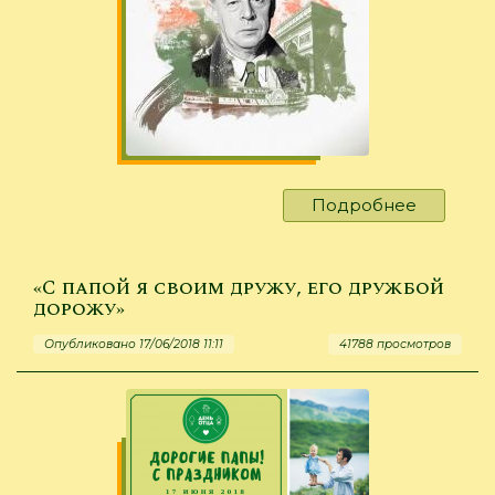
Подробнее
о
"В
полночь
вселенн
«С папой я своим дружу, его дружбой
пахнет
дорожу»
звездам
Опубликовано 17/06/2018 11:11
41788 просмотров