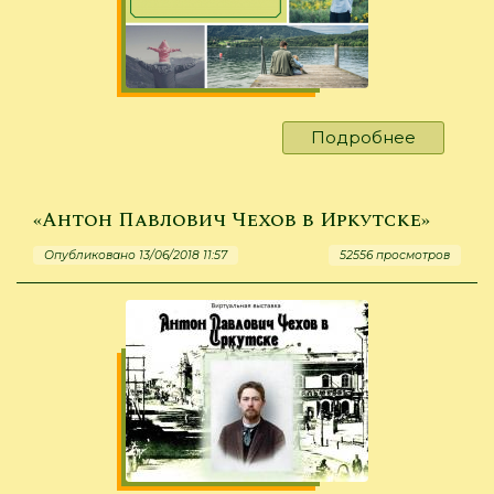
Подробнее
о
«С
папой
я
«Антон Павлович Чехов в Иркутске»
своим
Опубликовано 13/06/2018 11:57
52556 просмотров
дружу,
его
дружбо
дорожу»