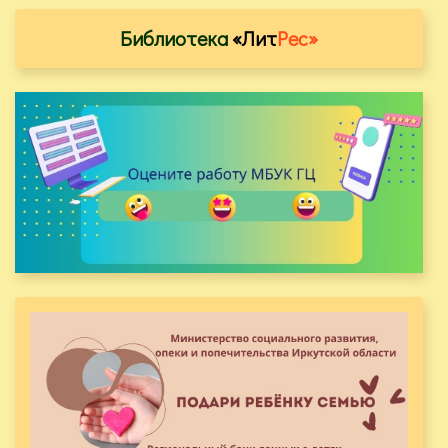
Библиотека
«Лит
Рес»