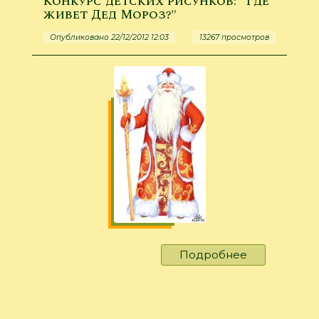
Конкурс детских рисунков: "Где
Сойера»
живет Дед Мороз?"
Опубликовано 22/12/2012 12:03
13267 просмотров
Подробнее
о
Конкурс
детских
рисунков:
"Где