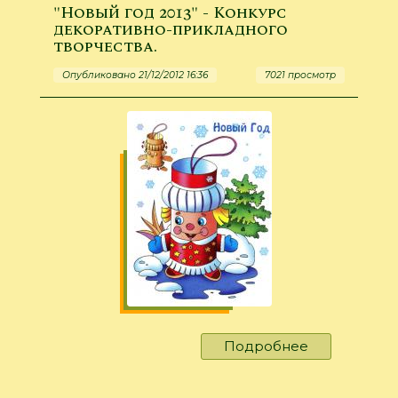
"Новый год 2013" - Конкурс
живет
декоративно-прикладного
Дед
творчества.
Мороз?"
Опубликовано 21/12/2012 16:36
7021 просмотр
Подробнее
о
"Новый
год