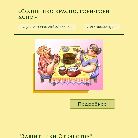
«Солнышко красно, гори-гори
ясно!»
Опубликовано 28/03/2013 13:12
7087 просмотров
Подробнее
о
«Солнышко
красно,
гори-
гори
"Защитники Отечества"
ясно!»