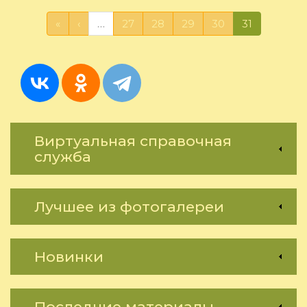
2013"
-
«
‹
…
27
28
29
30
31
Конкурс
декоративн
прикладног
творчества.
Виртуальная справочная
служба
Лучшее из фотогалереи
Новинки
Последние материалы