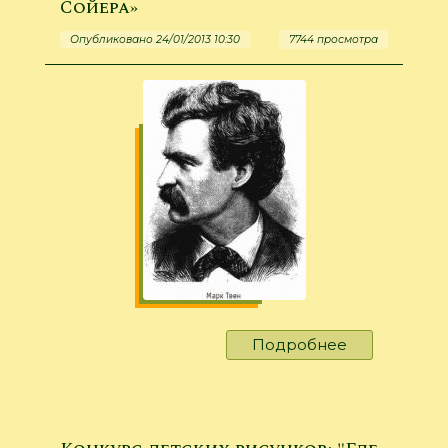
Сойера»
Опубликовано 24/01/2013 10:30
7744 просмотра
Подробнее
о
«По
следам
приключен
Тома