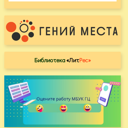
Библиотека
«Лит
Рес»