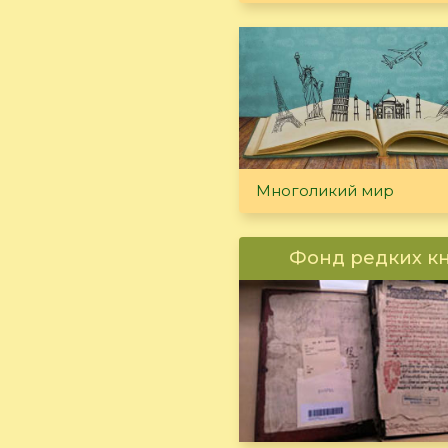
Многоликий мир
Фонд редких к