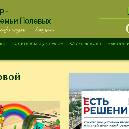
.
р -
семьи Полевых
ество жизни — вот цель.
ки
Родителям и учителям
Фотогалерея
Выставк
овой