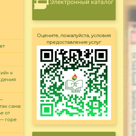
Оцените, пожалуйста, условия
предоставления услуг
ет
ий» к
ждения
 —
так сама:
е от
 — горе