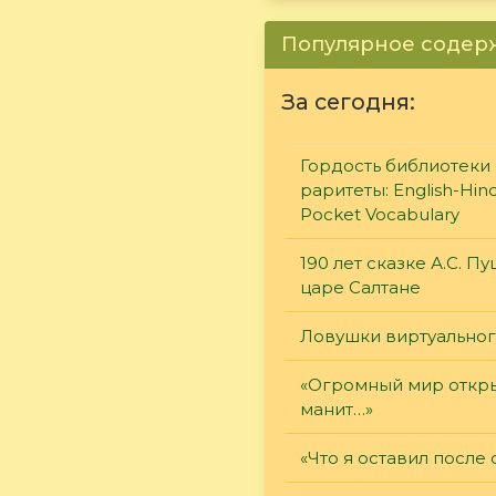
Популярное соде
За сегодня:
Гордость библиотеки 
раритеты: English-Hind
Pocket Vocabulary
190 лет сказке А.С. П
царе Салтане
Ловушки виртуально
«Огромный мир откры
манит…»
«Что я оставил после 