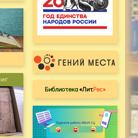
ниг
Библиотека
«Лит
Рес»