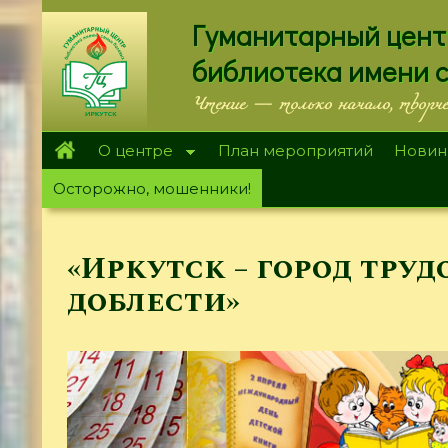
Перейти
Гуманитарный цент
к
основному
библиотека имени 
содержанию
Чтение — только начало, творч
О центре
План мероприятий
Новин
Осторожно, мошенники!
«Иркутск – город труд
доблести»