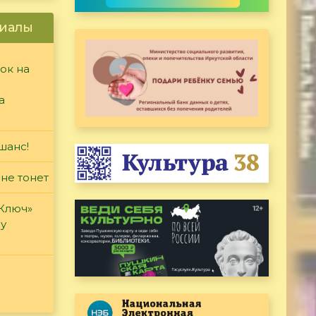
иалы
ок на
а
шанс!
 не тонет
«Ключ»
ду