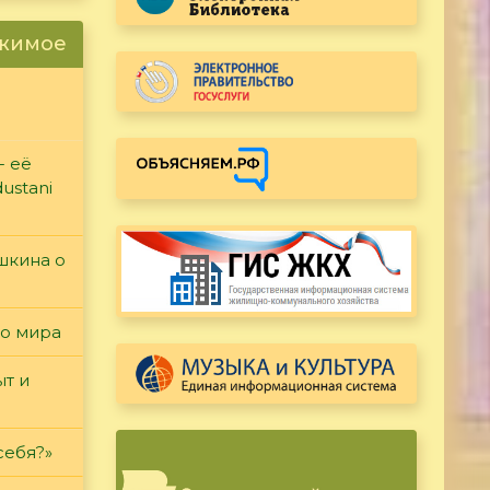
ржимое
- её
ustani
ушкина о
го мира
т и
себя?»