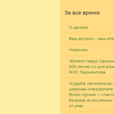
За все время:
О центре
Ваш вопрос - наш отв
Новинки
«Белеет парус одинок
205-летию со дня ро
М.Ю. Лермонтова
«Судьба, проказница
шалунья, определила 
Всем глупым — счасть
безумья, всем умным
от ума»