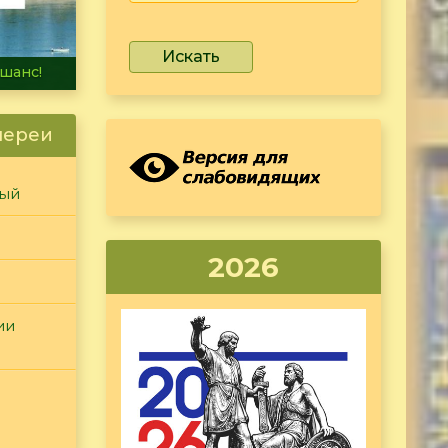
Искать
не тонет
лереи
ный
2026
ии