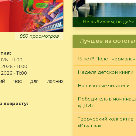
В огне не горит, в воде 
850 просмотров
Лучшее из фотога
тия:
15 лет!!! Полет нормаль
26 - 11:00
2026 - 11:00
Неделя детской книги
2026 - 11:00
ский час для летних
Наши юные читатели
Победитель в номинац
о возрасту:
«ДПИ»
Творческий коллектив
«Ивушка»