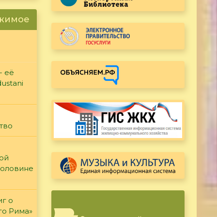
ржимое
- её
ustani
тво
кой
половине
иг о
го Рима»