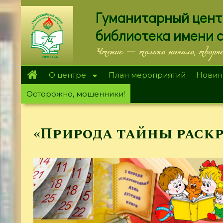
Перейти
Гуманитарный цент
к
основному
библиотека имени 
содержанию
Чтение — только начало, творч
О центре
План мероприятий
Новин
Осторожно, мошенники!
«Природа тайны раск