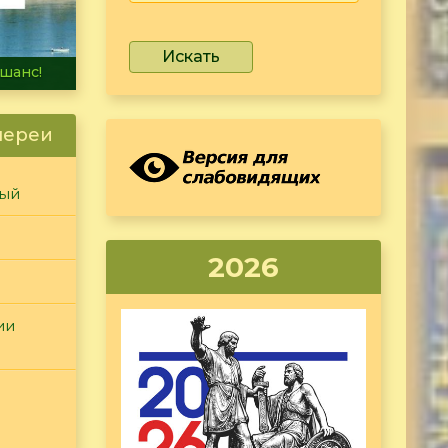
Искать
не тонет
лереи
ный
2026
ии