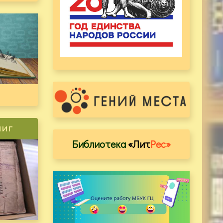
ниг
Библиотека
«Лит
Рес»