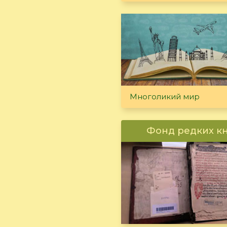
Многоликий мир
Фонд редких к