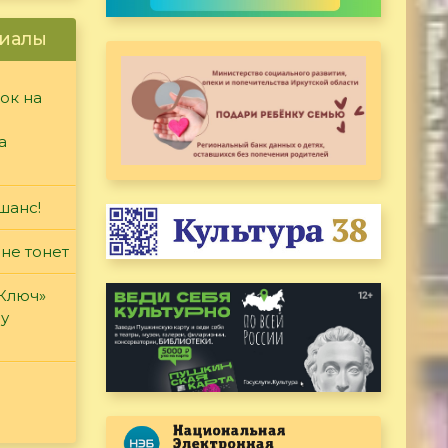
иалы
ок на
а
шанс!
 не тонет
«Ключ»
ду