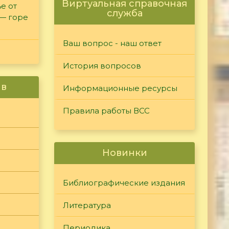
Виртуальная справочная
е от
служба
 — горе
Ваш вопрос - наш ответ
История вопросов
ив
Информационные ресурсы
Правила работы ВСС
Новинки
Библиографические издания
Литература
Периодика