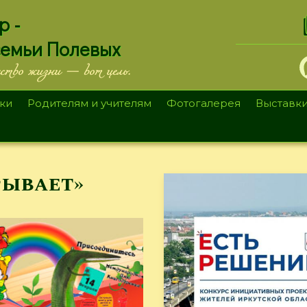
.
р -
семьи Полевых
ество жизни — вот цель.
ки
Родителям и учителям
Фотогалерея
Выставк
рывает»