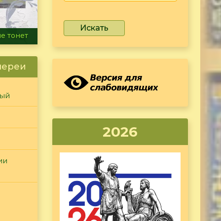
Искать
ammer
лереи
ный
2026
ии