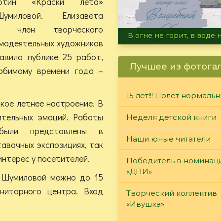
ртин «Краски лета»
умиловой. Елизавета
на, член творческого
Летние турниры Warh
модеятельных художников
авила публике 25 работ,
Лучшее из фотога
юбимому времени года –
15 лет!!! Полет нормаль
кое летнее настроение. В
ительных эмоций. Работы
Неделя детской книги
 были представлены в
Наши юные читатели
тавочных экспозициях, так
интерес у посетителей.
Победитель в номинац
«ДПИ»
ы Шумиловой можно до 15
итарного центра. Вход
Творческий коллектив
«Ивушка»