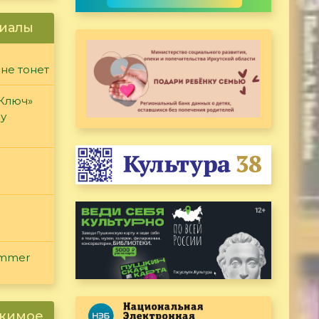
иалы
 не тонет
«Ключ»
ду
ammer
ржимое