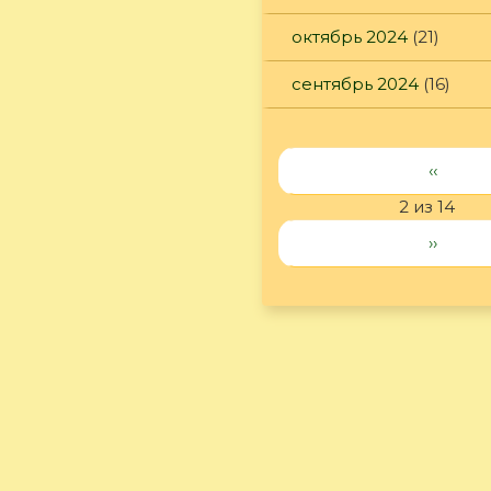
октябрь 2024
(21)
сентябрь 2024
(16)
‹‹
2 из 14
››