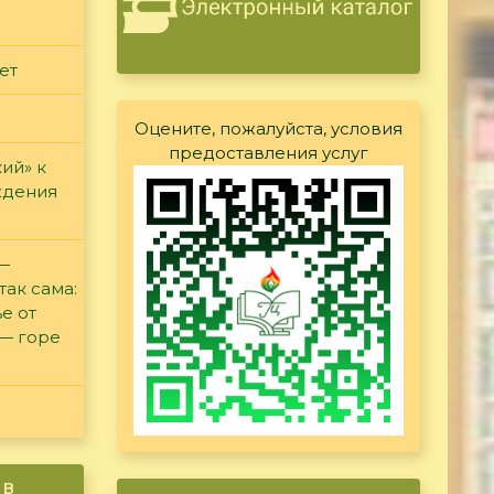
ет
Оцените, пожалуйста, условия
предоставления услуг
ий» к
ждения
 —
так сама:
е от
 — горе
ив