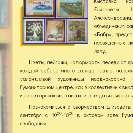
выставка ка
Елизаветы Ш
Александров
объединения са
«Бабр», предст
посвященных л
лету.
Цветы, пейзажи, натюрморты передают яр
каждой работе много солнца, тепла, полож
талантливой художницы неоднократно
Гуманитарном центре, как в коллективных выс
и на авторских выставках, и всегда вызывают 
Познакомиться с творчеством Елизавет
00
00
сентября с 10
-18
в актовом зале Гуман
свободный.