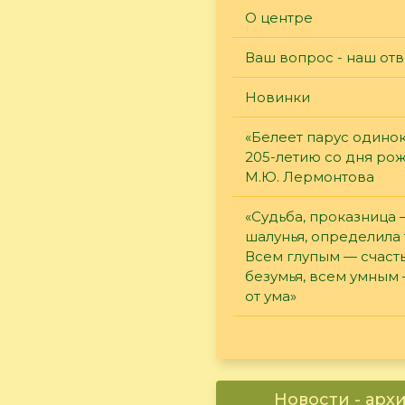
О центре
Ваш вопрос - наш отв
Новинки
«Белеет парус одинок
205-летию со дня ро
М.Ю. Лермонтова
«Судьба, проказница
шалунья, определила 
Всем глупым — счасть
безумья, всем умным
от ума»
Новости - арх