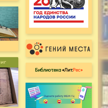
ниг
Библиотека
«Лит
Рес»