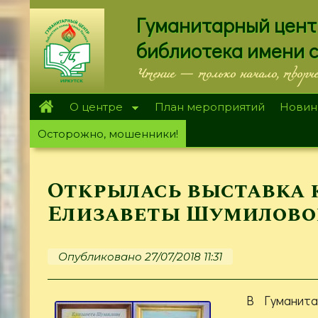
Перейти
Гуманитарный цент
к
основному
библиотека имени 
содержанию
Чтение — только начало, творч
О центре
План мероприятий
Новин
Осторожно, мошенники!
Открылась выставка 
Елизаветы Шумилово
Опубликовано 27/07/2018 11:31
В Гуманита