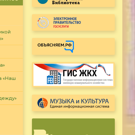
икой
ы»
а»
а «Наш
дежду»