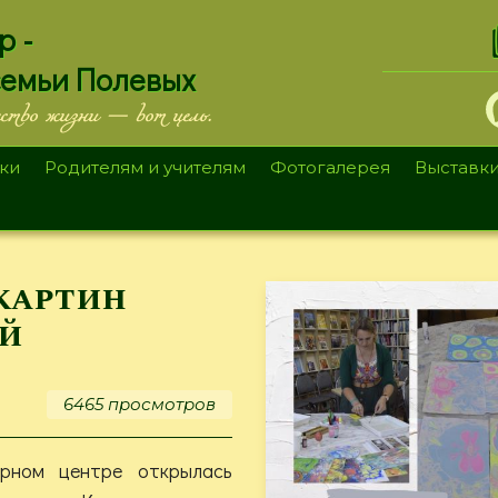
.
р -
семьи Полевых
ество жизни — вот цель.
ки
Родителям и учителям
Фотогалерея
Выставк
картин
й
6465 просмотров
рном центре открылась