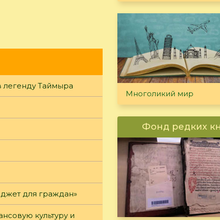
в легенду Таймыра
Многоликий мир
Фонд редких к
юджет для граждан»
нсовую культуру и