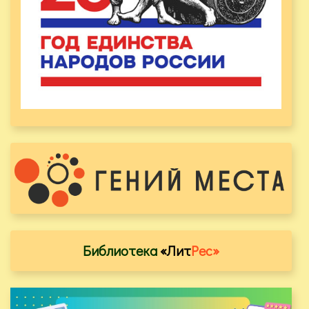
Библиотека
«Лит
Рес»