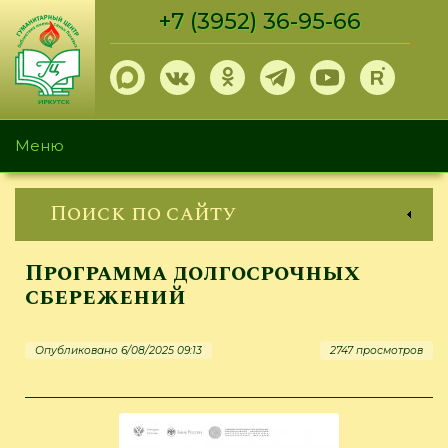
Перейти
+7 (3952) 36-95-66
к
основному
содержанию
Меню
Поиск по сайту
Программа долгосрочных
сбережений
Опубликовано 6/08/2025 09:13
2747 просмотров