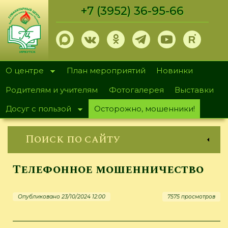
Перейти
+7 (3952) 36-95-66
к
основному
содержанию
О центре
План мероприятий
Новинки
Родителям и учителям
Фотогалерея
Выставки
Досуг с пользой
Осторожно, мошенники!
Поиск по сайту
Телефонное мошенничество
Опубликовано 23/10/2024 12:00
7575 просмотров