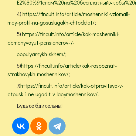
E2%80%91спам%20на%20бесплатный,чтобы%20
4)
https://fincult.info/article/moshenniki-vzlomali-
moy-profil-na-gosuslugakh-chtodelat/
;
5)
https://fincult.info/article/kak-moshenniki-
obmanyvayut-pensionerov-7-
populyarnykh-skhem/
;
6)
https://fincult.info/article/kak-raspoznat-
strakhovykh-moshennikov/
;
7)
https://fincult.info/article/kak-otpravitsya-v-
otpusk-i-ne-ugodit-v-lapymoshennikov/
.
Будьте бдительны!