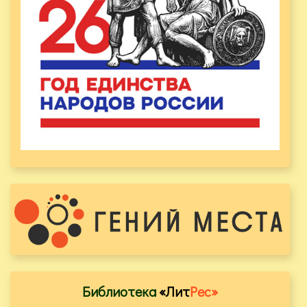
Библиотека
«Лит
Рес»