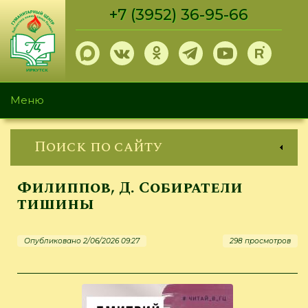
Перейти
+7 (3952) 36-95-66
к
основному
содержанию
Меню
Поиск по сайту
Филиппов, Д. Собиратели
тишины
Опубликовано 2/06/2026 09:27
298 просмотров