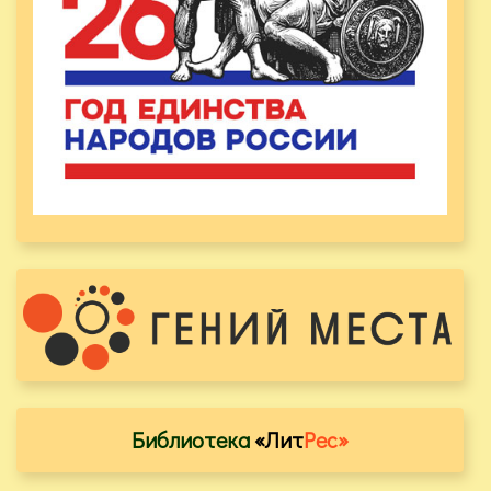
Библиотека
«Лит
Рес»