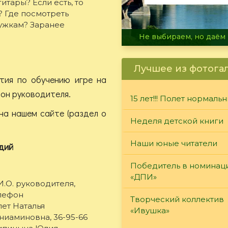
тары? Если есть, то
я? Где посмотреть
ужкам? Заранее
В огне не горит, в воде 
Лучшее из фотога
тия по обучению игре на
фон руководителя.
15 лет!!! Полет нормаль
на нашем сайте (раздел о
Неделя детской книги
Наши юные читатели
удий
Победитель в номинац
«ДПИ»
И.О. руководителя,
лефон
Творческий коллектив
ет Наталья
«Ивушка»
ниаминовна, 36-95-66