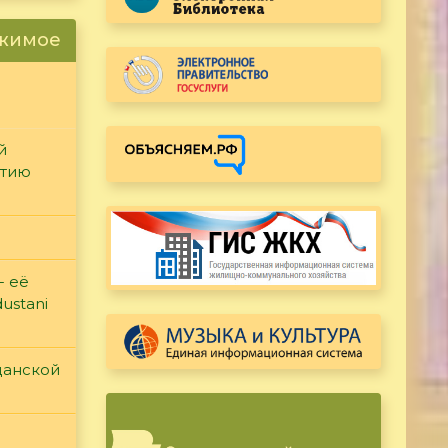
ржимое
й
етию
- её
ustani
данской