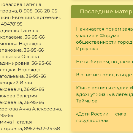
новалова Татьяна
тровна, 8-908-666-28-05
Последние матер
цкин Евгений Сергеевич,
149478195
Начинается прием заяв
рдиенко Татьяна
участие в Форуме
колаевна, 36-95-66
общественности город
монова Надежда
Иркутска
епановна, 36-95-66
польская Оксана
Не выбираем, но даём 
адимировна, 36-95-66
соцкая Надежда
В огне не горит, в воде
атольевна, 36-95-66
соцкий Иван
Юные артисты студии 
ексеевич, 36-95-66
вдохнут жизнь в леген
юкова Валерия
Таймыра
ексеевна, 36-95-66
рстова Анна Алексеевна,
«Дети России — сила
-95-66
государства»
мина Наталья
кторовна, 8952-632-39-58