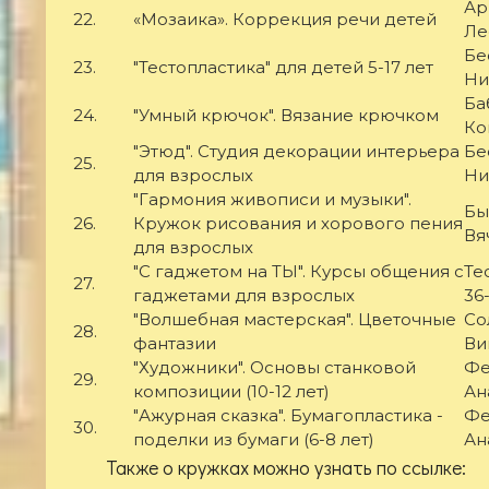
Ар
22.
«Мозаика». Коррекция речи детей
Ле
Бе
23.
"Тестопластика" для детей 5-17 лет
Ни
Ба
24.
"Умный крючок". Вязание крючком
Ко
"Этюд". Студия декорации интерьера
Бе
25.
для взрослых
Ни
"Гармония живописи и музыки".
Бы
26.
Кружок рисования и хорового пения
Вя
для взрослых
"С гаджетом на ТЫ". Курсы общения с
Те
27.
гаджетами для взрослых
36
"Волшебная мастерская". Цветочные
Со
28.
фантазии
Ви
"Художники". Основы станковой
Фе
29.
композиции (10-12 лет)
Ан
"Ажурная сказка". Бумагопластика -
Фе
30.
поделки из бумаги (6-8 лет)
Ан
Также о кружках можно узнать по ссылке: