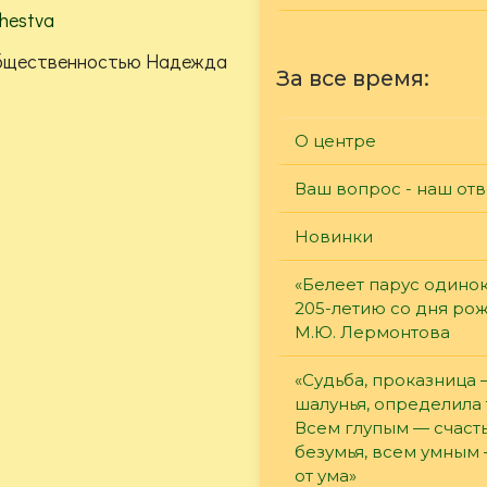
chestva
 общественностью Надежда
За все время:
О центре
Ваш вопрос - наш отв
Новинки
«Белеет парус одинок
205-летию со дня ро
М.Ю. Лермонтова
«Судьба, проказница
шалунья, определила 
Всем глупым — счасть
безумья, всем умным
от ума»