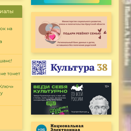
иалы
ок на
а
шанс!
 не тонет
«Ключ»
ду