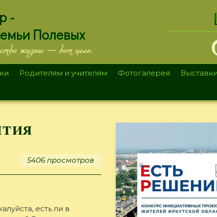
.
р -
семьи Полевых
ество жизни — вот цель.
ки
Родителям и учителям
Фотогалерея
Выставк
ятия
5406 просмотров
луйста, есть ли в