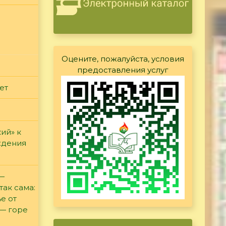
Оцените, пожалуйста, условия
предоставления услуг
ет
ий» к
ждения
 —
так сама:
е от
 — горе