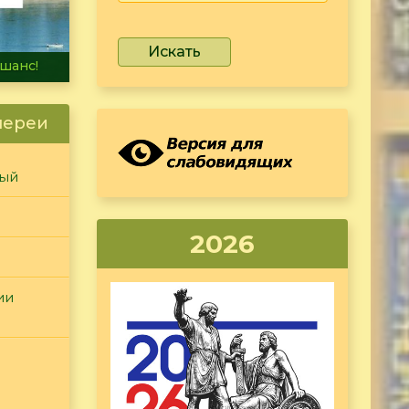
Искать
не тонет
лереи
ный
2026
ии