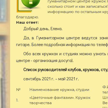
гуманитарном центре кружок ги
сколько стоит и как записатьс
информацию по остальным кр
благодарю.
Наш ответ:
Добрый день, Елена.
Да, в Гуманитарном центре ведутся заня
гитаре. Более подробная информация по теле
Обо всех кружках и студиях можно узнать 
центре - организация досуга).
Список руководителей
клубов, кружков, ст
сентябрь 2021 г. – май 2021 г.
Ф.
№
Наименование кружка, студии
те
«Цветочные фантазии». Кружок
Шп
1.
творчества
Ве