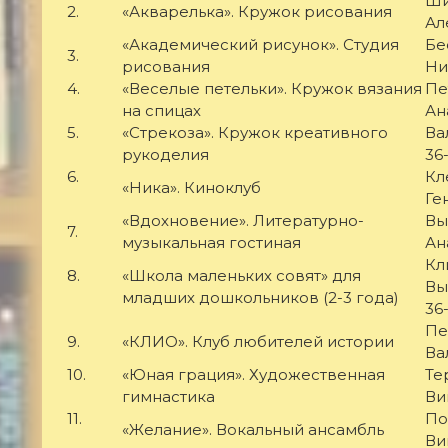
Ши
2.
«Акварелька». Кружок рисования
Ал
«Академический рисунок». Студия
Бе
3.
рисования
Ни
4.
«Веселые петельки». Кружок вязания
Пе
на спицах
Ан
5.
«Стрекоза». Кружок креативного
Ва
рукоделия
36
6.
Кл
«Ника». Киноклуб
Ге
«Вдохновение». Литературно-
Вы
7.
музыкальная гостиная
Ан
Кл
8.
«Школа маленьких совят» для
Вы
младших дошкольников (2-3 года)
36
Пе
9.
«КЛИО». Клуб любителей истории
Ва
10.
«Юная грация». Художественная
Те
гимнастика
Ви
11.
По
«Желание». Вокальный ансамбль
Ви