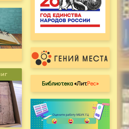
ниг
Библиотека
«Лит
Рес»