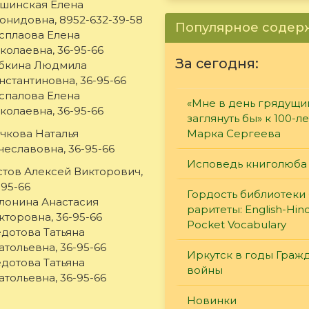
шинская Елена
онидовна, 8952-632-39-58
Популярное соде
сплаова Елена
колаевна, 36-95-66
За сегодня:
бкина Людмила
нстантиновна, 36-95-66
спалова Елена
«Мне в день грядущи
колаевна, 36-95-66
заглянуть бы» к 100-л
чкова Наталья
Марка Сергеева
чеславовна, 36-95-66
Исповедь книголюба
стов Алексей Викторович,
-95-66
Гордость библиотеки 
лонина Анастасия
раритеты: English-Hind
кторовна, 36-95-66
Pocket Vocabulary
дотова Татьяна
атольевна, 36-95-66
Иркутск в годы Граж
дотова Татьяна
войны
атольевна, 36-95-66
Новинки