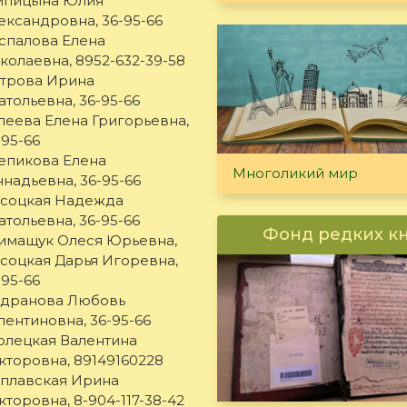
пицына Юлия
ександровна, 36-95-66
спалова Елена
колаевна, 8952-632-39-58
трова Ирина
атольевна, 36-95-66
леева Елена Григорьевна,
-95-66
епикова Елена
Многоликий мир
ннадьевна, 36-95-66
соцкая Надежда
атольевна, 36-95-66
Фонд редких к
имащук Олеся Юрьевна,
соцкая Дарья Игоревна,
-95-66
дранова Любовь
лентиновна, 36-95-66
рлецкая Валентина
кторовна, 89149160228
плавская Ирина
кторовна, 8-904-117-38-42