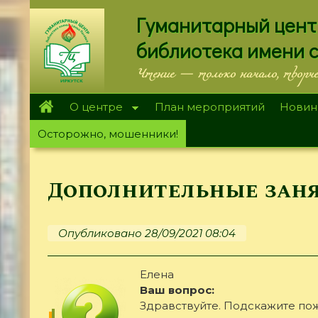
Перейти
Гуманитарный цент
к
основному
библиотека имени 
содержанию
Чтение — только начало, творч
О центре
План мероприятий
Новин
Осторожно, мошенники!
Дополнительные зан
Опубликовано 28/09/2021 08:04
Елена
Ваш вопрос:
Здравствуйте. Подскажите пожа