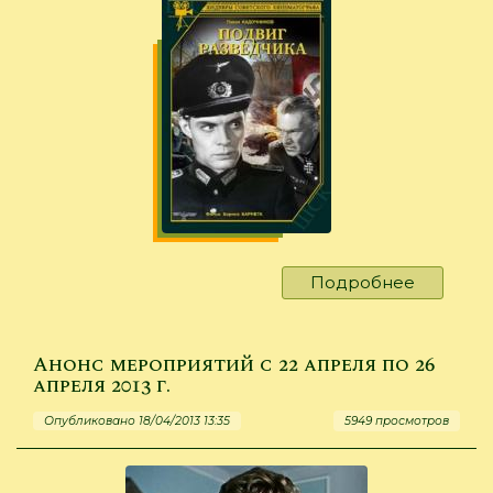
Подробнее
о
Анонс
меропри
с
Анонс мероприятий с 22 апреля по 26
29
апреля 2013 г.
апреля
Опубликовано 18/04/2013 13:35
5949 просмотров
по
03
мая