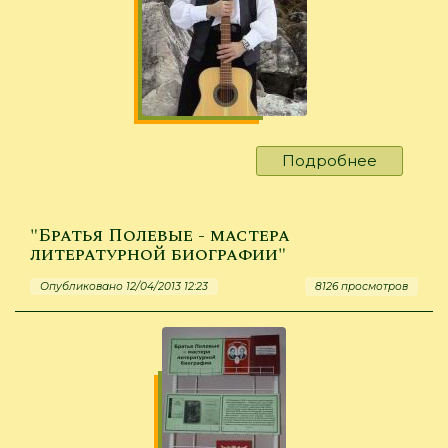
Подробнее
о
Встреча
с
интерес
"Братья Полевые - мастера
людьми
литературной биографии"
Опубликовано 12/04/2013 12:23
8126 просмотров