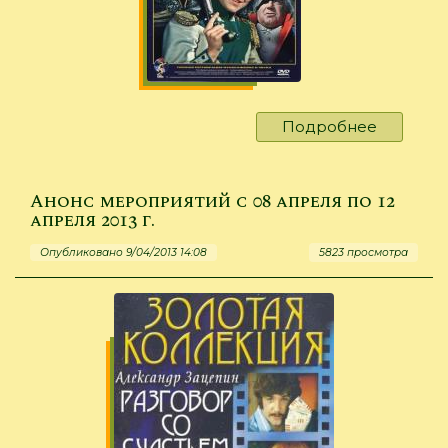
Подробнее
о
Анонс
меропри
с
Анонс мероприятий с 08 апреля по 12
15
апреля 2013 г.
апреля
Опубликовано 9/04/2013 14:08
5823 просмотра
по
19
апреля
2013
г.