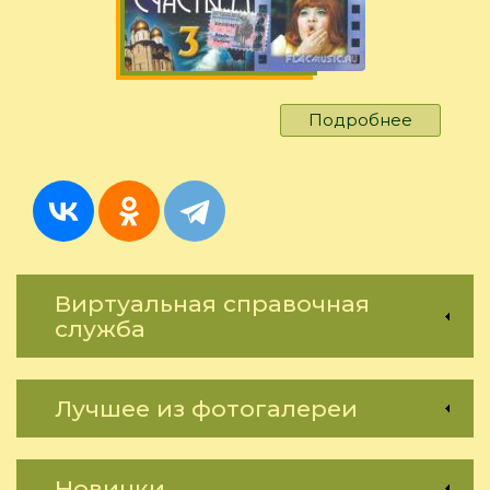
Подробнее
о
Анонс
меропри
с
08
апреля
по
12
Виртуальная справочная
апреля
служба
2013
г.
Лучшее из фотогалереи
Новинки