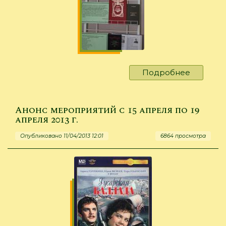
Подробнее
о
"Братья
Полевы
-
Анонс мероприятий с 15 апреля по 19
мастера
апреля 2013 г.
литерат
Опубликовано 11/04/2013 12:01
6864 просмотра
биограф