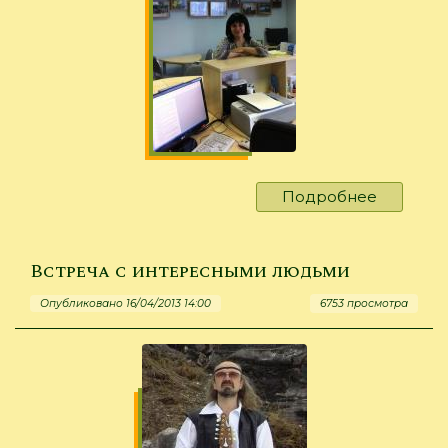
г.
Подробнее
о
"Продв
чтения"
Встреча с интересными людьми
Опубликовано 16/04/2013 14:00
6753 просмотра