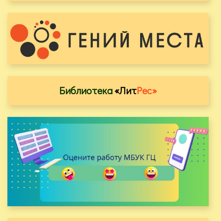
Библиотека
«Лит
Рес»