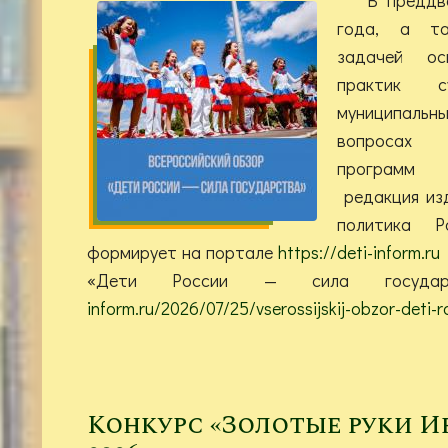
года, а та
задачей ос
практик 
муниципаль
вопросах 
программ 
редакция из
политика 
формирует на портале
https://deti-inform.ru
«Дети России — сила госуд
inform.ru/2026/07/25/vserossijskij-obzor-deti-r
Конкурс «Золотые руки И