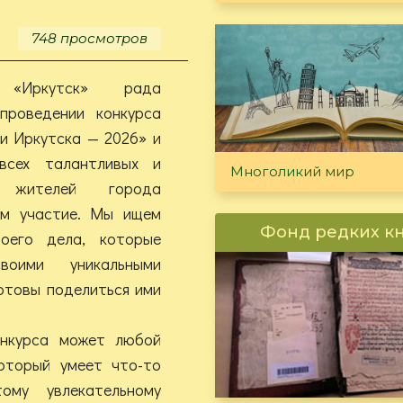
государства»
748 просмотров
 «Иркутск» рада
проведении конкурса
и Иркутска — 2026» и
всех талантливых и
Многоликий мир
х жителей города
ём участие. Мы ищем
Фонд редких к
оего дела, которые
воими уникальными
отовы поделиться ими
онкурса может любой
оторый умеет что-то
ому увлекательному