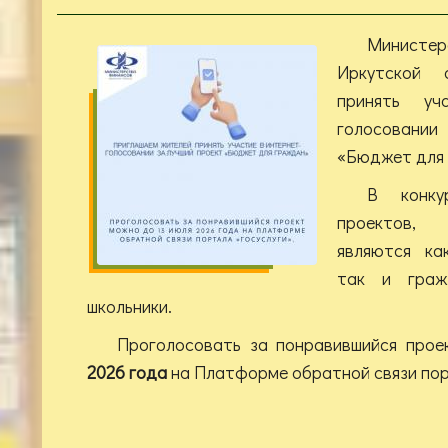
Минист
Иркутской 
принять уч
голосовани
«Бюджет для 
В конку
проектов,
являются ка
так и граж
школьники.
Проголосовать за понравившийся про
2026 года
на Платформе обратной связи пор