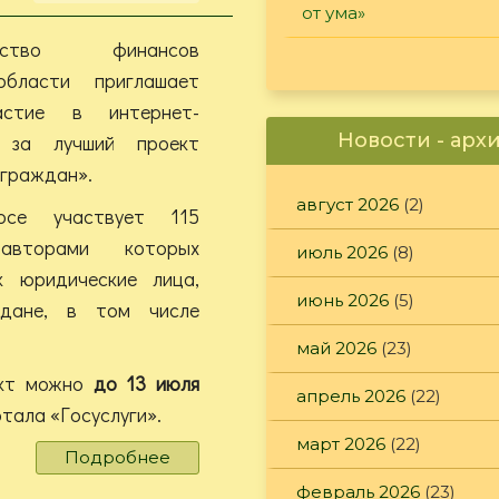
от ума»
ерство финансов
области приглашает
астие в интернет-
Новости - арх
и за лучший проект
граждан».
август 2026
(2)
рсе участвует 115
 авторами которых
июль 2026
(8)
к юридические лица,
июнь 2026
(5)
дане, в том числе
май 2026
(23)
ект можно
до 13 июля
апрель 2026
(22)
тала «Госуслуги».
март 2026
(22)
Подробнее
о
Интернет-
февраль 2026
(23)