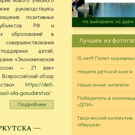
кже руководствуясь
вещения позитивных
В огне не горит, в воде 
субъектов РФ и
ных образований в
Лучшее из фотога
совершенствования
поддержки детей,
дания «Экономическая
15 лет!!! Полет нормаль
России — 21 век»
Неделя детской книги
Всероссийский обзор
арства»
https://deti-
Наши юные читатели
ossii-sila-gosudarstva/
Победитель в номинац
Подробнее
о
«ДПИ»
«Дети
России
Творческий коллектив
—
«Ивушка»
ркутска —
сила