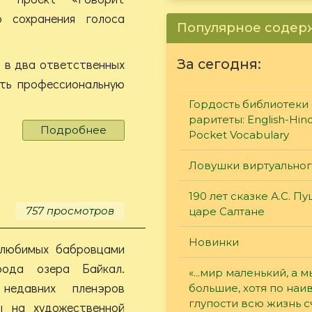
р сохранения голоса
Популярное соде
т в два ответственных
За сегодня:
ать профессиональную
Гордость библиотеки 
раритеты: English-Hind
Подробнее
о
Pocket Vocabulary
Конкурс
инициативных
Ловушки виртуально
проектов
190 лет сказке А.С. П
757 просмотров
царе Салтане
Новинки
любимых бабровцами
ода озера Байкал.
«...мир маленький, а м
 недавних пленэров
большие, хотя по наи
глупости всю жизнь 
ы на художественной