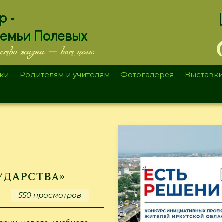
.
р -
семьи Полевых
ество жизни — вот цель.
ки
Родителям и учителям
Фотогалерея
Выставк
ударства»
550 просмотров
ерии нового учебного