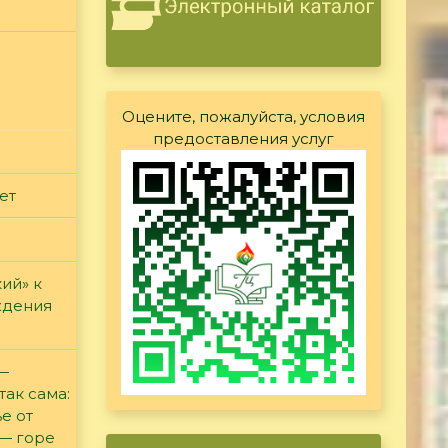
Оцените, пожалуйста, условия
предоставления услуг
ет
ий» к
ждения
 —
так сама:
е от
 — горе