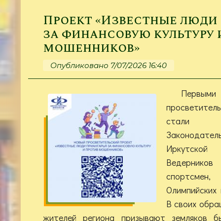
Проект «Известные люди
за финансовую культуру 
мошенников»
Опубликовано 7/07/2026 16:40
Перв
просветител
стали 
Законодат
Иркутской 
Ведернико
спортсмен,
Олимпийских 
В своих обра
жителей региона призывают земляков б