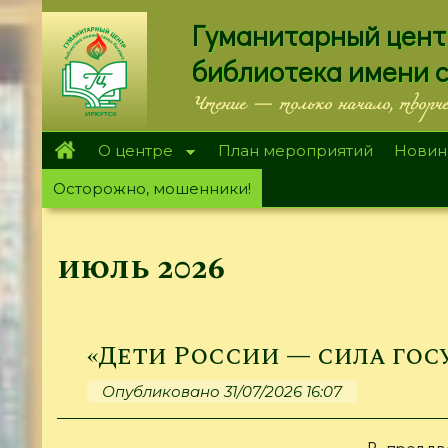
Перейти
Гуманитарный цент
к
основному
библиотека имени 
содержанию
Чтение — только начало, творч
О центре
План мероприятий
Новин
Осторожно, мошенники!
июль 2026
«Дети России — сила гос
Опубликовано 31/07/2026 16:07
В преддв