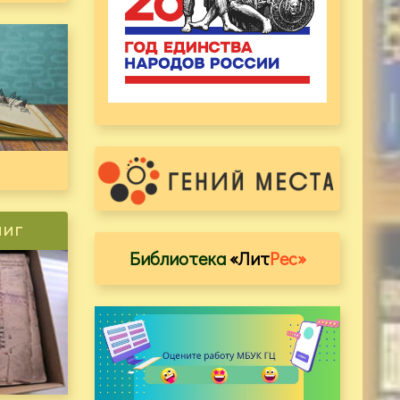
ниг
Библиотека
«Лит
Рес»