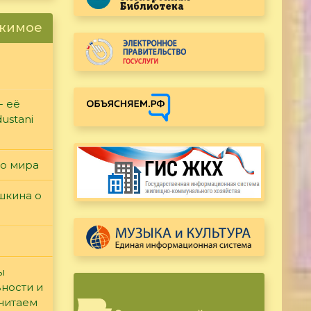
ржимое
- её
ustani
го мира
ушкина о
ы
вности и
считаем