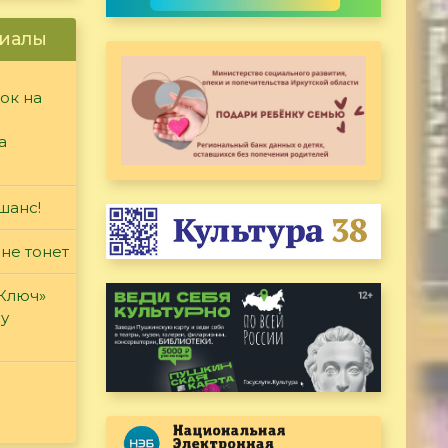
иалы
ок на
а
шанс!
 не тонет
«Ключ»
ду