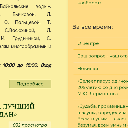
наоборот»
Байкальские воды».
. Бычковой, Л.
, О. Пальцевой, Т.
За все время:
 С.Васюхиной, Л.
 И. Грудининой, С.
О центре
елям многообразный и
Ваш вопрос - наш отв
10:00 до 18:00. Вход
Новинки
«Белеет парус одинок
Подробнее
о
205-летию со дня ро
Байкальские
М.Ю. Лермонтова
воды
а лучший
«Судьба, проказница
дан»
шалунья, определила 
Всем глупым — счасть
832 просмотра
безумья, всем умным