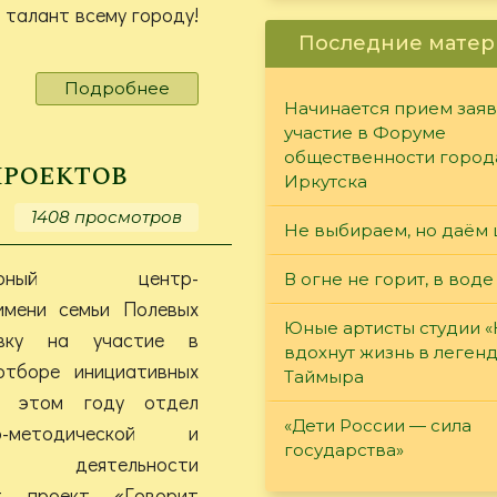
 талант всему городу!
Последние матер
Подробнее
о
Начинается прием заяв
Конкурс
участие в Форуме
«Золотые
общественности город
руки
проектов
Иркутска
Иркутска
—
1408 просмотров
Не выбираем, но даём 
2026»
итарный центр-
В огне не горит, в воде
имени семьи Полевых
Юные артисты студии 
явку на участие в
вдохнут жизнь в леген
отборе инициативных
Таймыра
В этом году отдел
«Дети России — сила
но-методической и
государства»
й деятельности
ет проект «Говорит