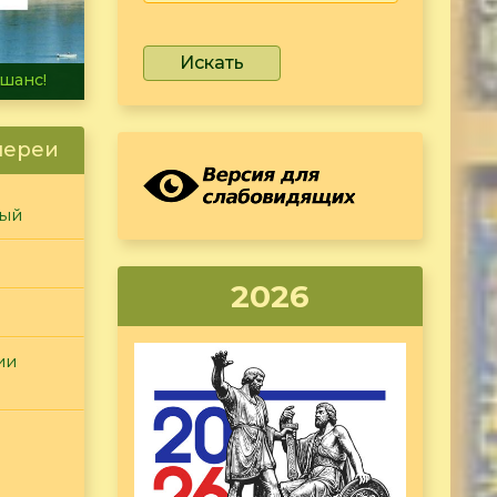
Искать
не тонет
лереи
ный
2026
ии