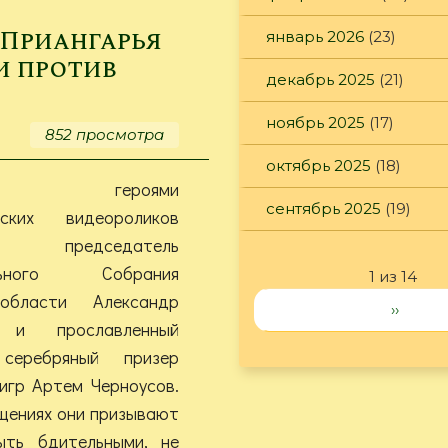
голосование
за
 Приангарья
январь 2026
(23)
лучший
и против
проект
декабрь 2025
(21)
«Бюджет
для
ноябрь 2025
(17)
852 просмотра
граждан»
октябрь 2025
(18)
ыми героями
сентябрь 2025
(19)
ьских видеороликов
председатель
ельного Собрания
1 из 14
области Александр
››
в и прославленный
 серебряный призер
игр Артем Черноусов.
щениях они призывают
ыть бдительными, не