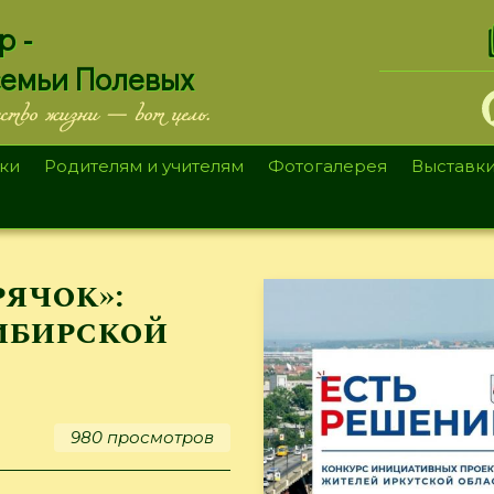
.
р -
семьи Полевых
ество жизни — вот цель.
ки
Родителям и учителям
Фотогалерея
Выставк
рячок»:
ибирской
980 просмотров