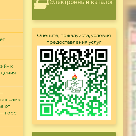
Оцените, пожалуйста, условия
ет
предоставления услуг
ий» к
ждения
 —
так сама:
е от
 — горе