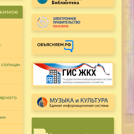
ржимое
:
 солнца»
тарного
чи»