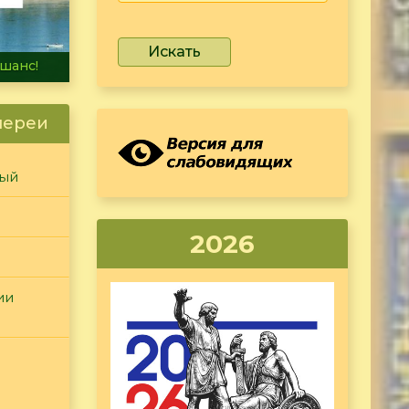
Искать
не тонет
лереи
ный
2026
ии