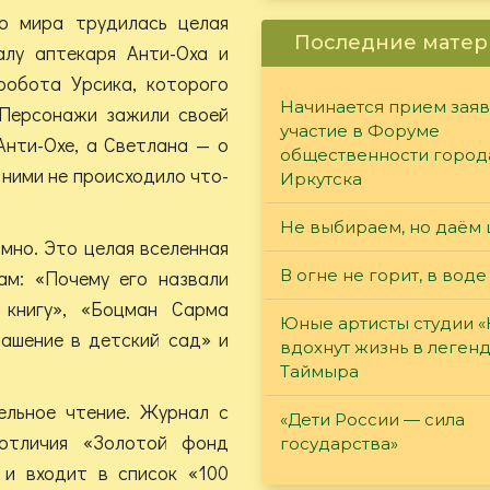
о мира трудилась целая
Последние матер
лу аптекаря Анти-Оха и
робота Урсика, которого
Начинается прием заяв
 Персонажи зажили своей
участие в Форуме
Анти-Охе, а Светлана — о
общественности город
 ними не происходило что-
Иркутска
Не выбираем, но даём 
мно. Это целая вселенная
м: «Почему его назвали
В огне не горит, в воде
 книгу», «Боцман Сарма
Юные артисты студии 
лашение в детский сад» и
вдохнут жизнь в леген
Таймыра
ельное чтение. Журнал с
«Дети России — сила
отличия «Золотой фонд
государства»
 и входит в список «100