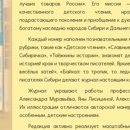
лучших товаров России». Его миссия —
качественного детского чтения, нра
подрастающего поколения и приобщение к дух
богатому наследию народов Сибири и Дальнег
Каждый номер наполнен познавательными 
рубрики, такие как «Детское чтение», «Славные
Сибирячка», «Таёжкины истории», знакомят д
историей края и творчеством писателей. Ярки
весёлых затей», «Байкал: то тропик, то лед
писателях Сибири делают журнал настоящим к
Журнал украшают работы професси
Александра Муравьёва, Яны Лисициной, Алекс
Их иллюстрации отличаются авторской манер
особенным, детским настроением.
Редакция активно реализует масштабны