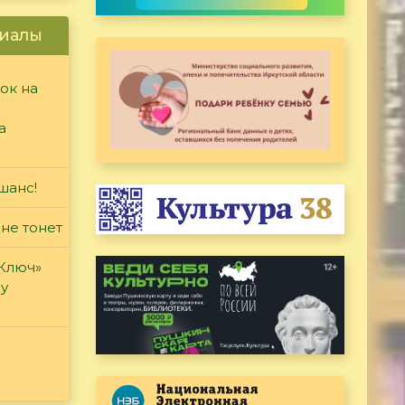
иалы
ок на
а
шанс!
 не тонет
«Ключ»
ду