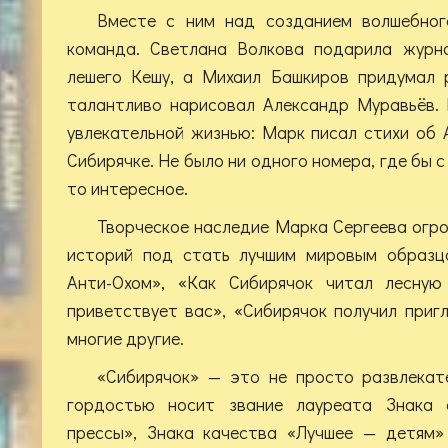
Вместе с ним над созданием волшебног
команда. Светлана Волкова подарила журна
лешего Кешу, а Михаил Башкиров придумал 
талантливо нарисовал Александр Муравьёв.
увлекательной жизнью: Марк писал стихи об 
Сибирячке. Не было ни одного номера, где бы с
то интересное.
Творческое наследие Марка Сергеева огро
историй под стать лучшим мировым образца
Анти-Охом», «Как Сибирячок читал лесную
приветствует вас», «Сибирячок получил приг
многие другие.
«Сибирячок» — это не просто развлекат
гордостью носит звание лауреата Знака 
прессы», Знака качества «Лучшее — детям»