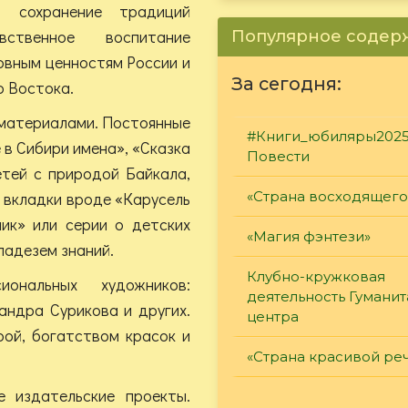
 сохранение традиций
вственное воспитание
Популярное соде
овным ценностям России и
За сегодня:
о Востока.
материалами. Постоянные
#Книги_юбиляры2025
 в Сибири имена», «Сказка
Повести
етей с природой Байкала,
е вкладки вроде «Карусель
«Страна восходящего
ник» или серии о детских
«Магия фэнтези»
ладезем знаний.
Клубно-кружковая
ональных художников:
деятельность Гумани
андра Сурикова и других.
центра
ой, богатством красок и
«Страна красивой ре
е издательские проекты.