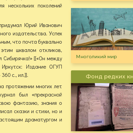
я нескольких поколений
 придумал Юрий Иванович
ного издательства. Успех
ным, что почта буквально
 этим шквалом откликов,
Многоликий мир
л Сибирячка!» [[«Он между
 Иркутск: Издание ОГУП
0 с., ил.]].
Фонд редких к
на протяжении многих лет
урнал был «прекрасной
свою фантазию, знания о
исал сказки и стихи, но и
настоящим драматургом и