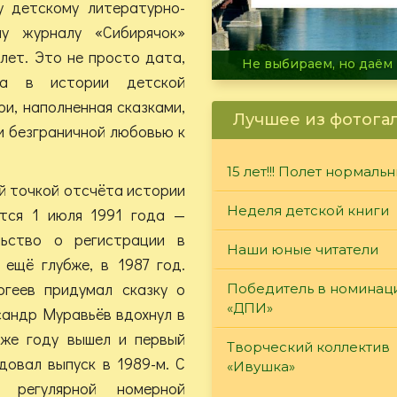
у детскому литературно-
му журналу «Сибирячок»
лет. Это не просто дата,
В огне не горит, в воде 
ха в истории детской
и, наполненная сказками,
Лучшее из фотога
и безграничной любовью к
15 лет!!! Полет нормаль
 точкой отсчёта истории
Неделя детской книги
ется 1 июля 1991 года —
льство о регистрации в
Наши юные читатели
ещё глубже, в 1987 год.
геев придумал сказку о
Победитель в номинац
«ДПИ»
сандр Муравьёв вдохнул в
 же году вышел и первый
Творческий коллектив
довал выпуск в 1989-м. С
«Ивушка»
регулярной номерной