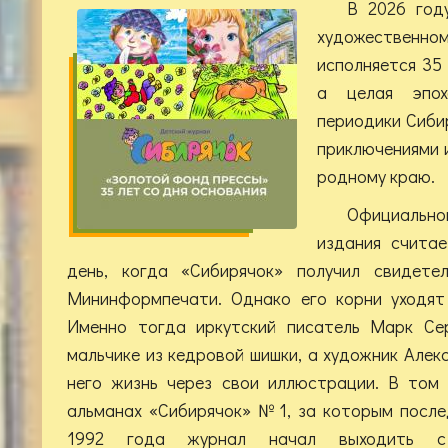
В 2026 год
художественно
исполняется 35 
а целая эпо
периодики Сибир
приключениями 
родному краю.
Официальной
издания счита
день, когда «Сибирячок» получил свидете
Мининформпечати. Однако его корни уходят 
Именно тогда иркутский писатель Марк Сер
мальчике из кедровой шишки, а художник Алек
него жизнь через свои иллюстрации. В том
альманах «Сибирячок» №1, за которым после
1992 года журнал начал выходить с 