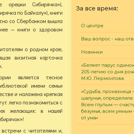
 орешки Сибирячка»),
За все время:
рячка по Байкалу»), книги
стно со Сбербанком вышла
О центре
нее — книги о здоровом
Ваш вопрос - наш отв
итателям о родном крае,
Новинки
ящая визитная карточка
.
«Белеет парус одинок
205-летию со дня ро
рии является тесное
М.Ю. Лермонтова
иблиотекой имени семьи
«Судьба, проказница
естве и налажена крепкая
шалунья, определила 
ут легко познакомиться с
Всем глупым — счасть
сех желающих: в нашей
безумья, всем умным
от ума»
ибирячок»!
 встречи с читателями и,