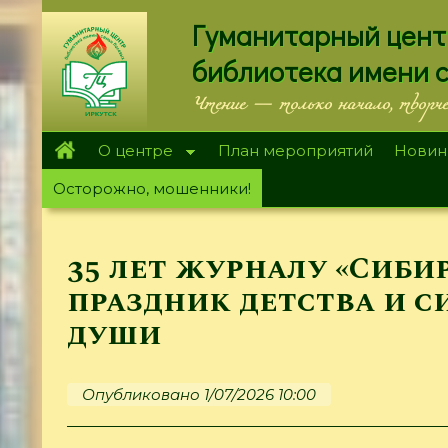
Перейти
Гуманитарный цент
к
основному
библиотека имени 
содержанию
Чтение — только начало, творч
О центре
План мероприятий
Новин
Осторожно, мошенники!
35 лет журналу «Сиби
праздник детства и с
души
Опубликовано 1/07/2026 10:00