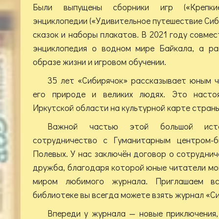
Были выпущены сборники игр («Крепкие
энциклопедии («Удивительное путешествие Сиби
сказок и наборы плакатов. В 2021 году совме
энциклопедия о водном мире Байкала, а ра
образе жизни и игровом обучении.
35 лет «Сибирячок» рассказывает юным ч
его природе и великих людях. Это насто
Иркутской области на культурной карте страны
Важной частью этой большой исто
сотрудничество с Гуманитарным центром-б
Полевых. У нас заключён договор о сотруднич
дружба, благодаря которой юные читатели мог
миром любимого журнала. Приглашаем в
библиотеке вы всегда можете взять журнал «С
Впереди у журнала — новые приключения,