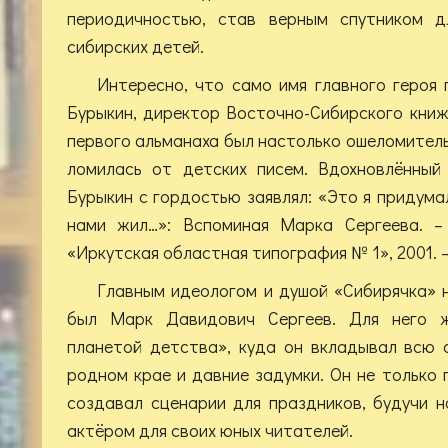
периодичностью, став верным спутником дл
сибирских детей.
Интересно, что само имя главного героя
Бурыкин, директор Восточно-Сибирского книж
первого альманаха был настолько ошеломитель
ломилась от детских писем. Вдохновлённый
Бурыкин с гордостью заявлял: «Это я придума
нами жил…»: Вспоминая Марка Сергеева. –
«Иркутская областная типография № 1», 2001. – 36
Главным идеологом и душой «Сибирячка» 
был Марк Давидович Сергеев. Для него ж
планетой детства», куда он вкладывал всю 
родном крае и давние задумки. Он не только п
создавал сценарии для праздников, будучи 
актёром для своих юных читателей.