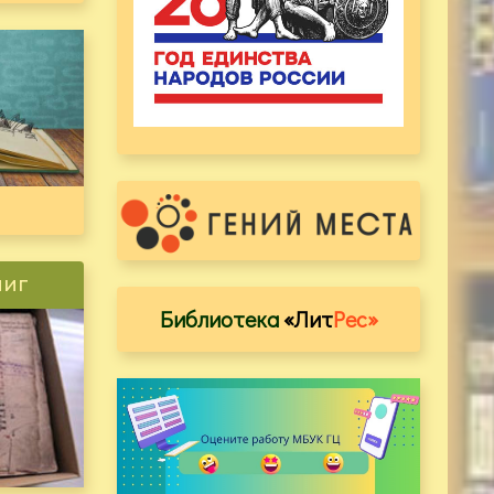
ниг
Библиотека
«Лит
Рес»