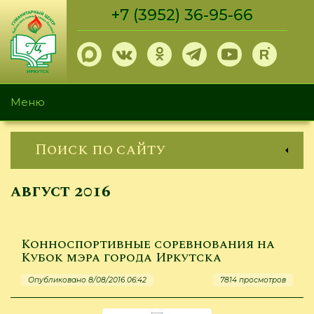
Перейти
+7 (3952) 36-95-66
к
основному
содержанию
Меню
Поиск по сайту
август 2016
Конноспортивные соревнования на
Кубок мэра города Иркутска
Опубликовано 8/08/2016 06:42
7814 просмотров