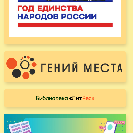
Библиотека
«Лит
Рес»