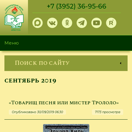
Перейти
+7 (3952) 36-95-66
к
основному
содержанию
Меню
Поиск по сайту
сентябрь 2019
«Товарищ песня или мистер Трололо»
Опубликовано 30/09/2019 06:30
7173 просмотра