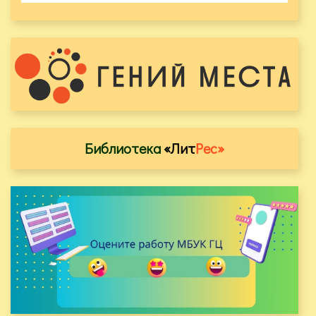
Библиотека
«Лит
Рес»