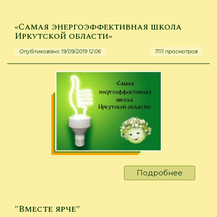
«День
русской
литерат
«Самая энергоэффективная школа
Иркутской области»
Опубликовано 19/09/2019 12:06
7111 просмотров
Подробнее
о
«Самая
энергоэ
школа
"Вместе ярче"
Иркутск