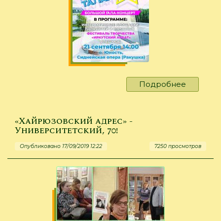
Подробнее
о
"Городс
площадь
талантов
«Хайрюзовский адрес» -
Университетский, 70!
Опубликовано 17/09/2019 12:22
7250 просмотров