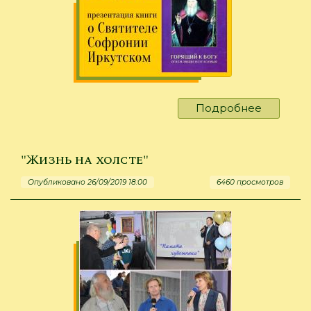
Подробнее
о
Презент
книги
о
"Жизнь на холсте"
святите
Опубликовано 26/09/2019 18:00
6460 просмотров
Софрон
Иркутск