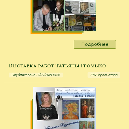
Подробнее
о
«Хайрюз
адрес»
-
Выставка работ Татьяны Громыко
Универс
Опубликовано 17/09/2019 10:58
6766 просмотров
70!