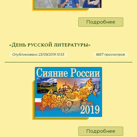
Подробнее
о
"Жизнь
на
холсте"
«День русской литературы»
Опубликовано 23/09/2019 10:53
6657 просмотров
Подробнее
о