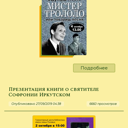
Подробнее
о
«Товари
песня
или
Презентация книги о святителе
мистер
Софронии Иркутском
Трололо
Опубликовано 27/09/2019 04:38
6660 просмотров