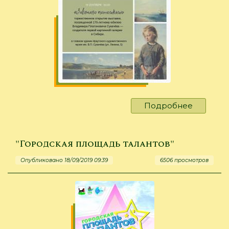
Подробнее
о
Выставк
«Завеща
потомка
"Городская площадь талантов"
—
Опубликовано 18/09/2019 09:39
6506 просмотров
к
170-
летию
В.П.
Сукачёв