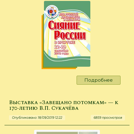
Подробнее
о
Открыти
Дней
русской
Выставка «Завещано потомкам» — к
духовно
170-летию В.П. Сукачёва
и
Опубликовано 18/09/2019 12:22
6859 просмотров
культуры