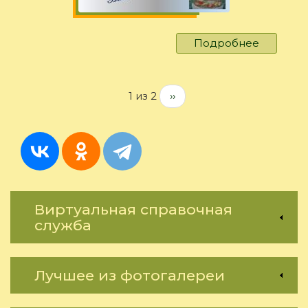
Подробнее
о
Выставк
работ
Татьяны
1 из 2
››
Громыко
Виртуальная справочная
служба
Лучшее из фотогалереи