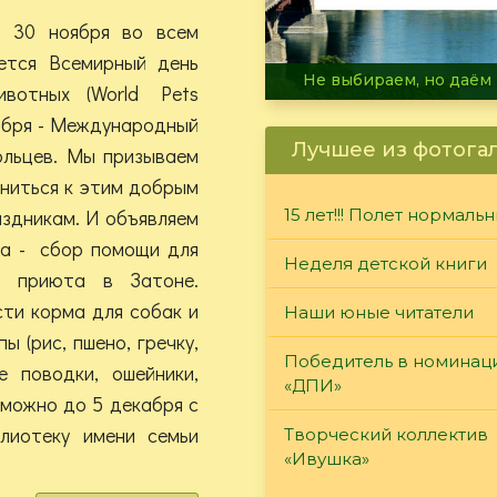
, 30 ноября во всем
ется Всемирный день
В огне не горит, в воде 
вотных (World Pets
кабря - Международный
Лучшее из фотога
ольцев. Мы призываем
ниться к этим добрым
здникам. И объявляем
15 лет!!! Полет нормаль
а - сбор помощи для
Неделя детской книги
з приюта в Затоне.
ти корма для собак и
Наши юные читатели
ы (рис, пшено, гречку,
Победитель в номинац
е поводки, ошейники,
«ДПИ»
 можно до 5 декабря с
лиотеку имени семьи
Творческий коллектив
«Ивушка»