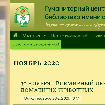
Перейти
Гуманитарный цент
к
основному
библиотека имени 
содержанию
Чтение — только начало, творч
О центре
План мероприятий
Новин
Осторожно, мошенники!
ноябрь 2020
30 ноября - Всемирный де
домашних животных
Опубликовано 30/11/2020 10:17