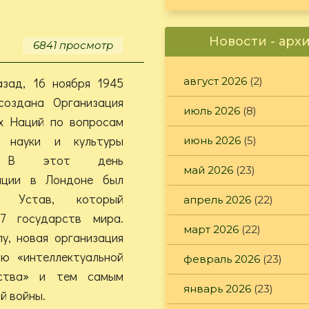
возникновения
пожара
Новости - арх
звоните
6841 просмотр
«101»
азад, 16 ноября 1945
август 2026
(2)
создана Организация
июль 2026
(8)
х Наций по вопросам
, науки и культуры
июнь 2026
(5)
. В этот день
май 2026
(23)
нции в Лондоне был
 Устав, который
апрель 2026
(22)
7 государств мира.
март 2026
(22)
у, новая организация
ю «интеллектуальной
февраль 2026
(23)
ества» и тем самым
январь 2026
(23)
й войны.