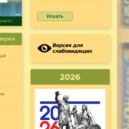
Искать
не тонет
лереи
ный
2026
ии