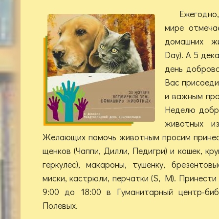
Ежегодно
мире отмеча
домашних жи
Day). А 5 де
день добров
Вас присоеди
и важным пра
Неделю добр
животных и
Желающих помочь животным просим принес
щенков (Чаппи, Дилли, Педигри) и кошек, круп
геркулес), макароны, тушенку, брезентовы
миски, кастрюли, перчатки (S, M). Принести
9:00 до 18:00 в Гуманитарный центр-биб
Полевых.