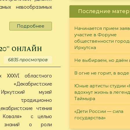
амых невообразимых
Последние матер
Подробнее
о
Начинается прием заяв
#Книги_юбиляры2020
участие в Форуме
общественности город
20" онлайн
Иркутска
6835 просмотров
Не выбираем, но даём 
В огне не горит, в воде
х XXXVI областного
 «Декабристские
Юные артисты студии 
Иркутский музей
вдохнут жизнь в леген
Таймыра
тов традиционно
екабристские чтения
«Дети России — сила
. Коваля» с целью
государства»
я знаний о роли