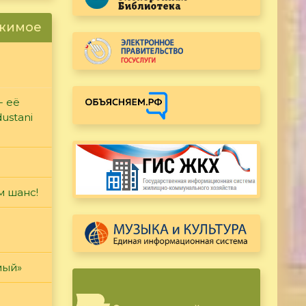
ржимое
- её
ustani
м шанс!
мый»