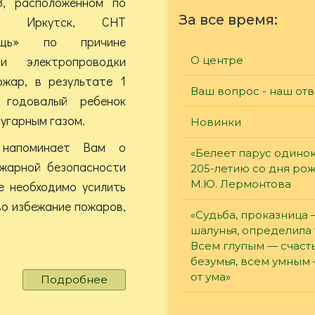
 расположенном по
За все время:
г. Иркутск, СНТ
мощь» по причине
ти электропроводки
О центре
ожар, в результате 1
Ваш вопрос - наш отв
 годовалый ребенок
угарным газом.
Новинки
 напоминает Вам о
«Белеет парус одинок
жарной безопасности
205-летию со дня ро
М.Ю. Лермонтова
е необходимо усилить
во избежание пожаров,
«Судьба, проказница
шалунья, определила 
Всем глупым — счасть
безумья, всем умным
от ума»
Подробнее
о
В
случае