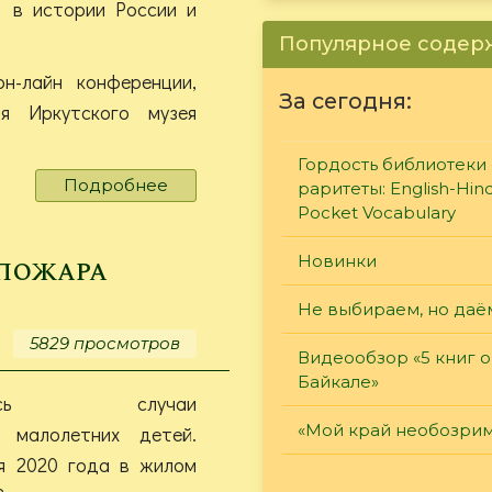
 в истории России и
Популярное соде
н-лайн конференции,
За сегодня:
я Иркутского музея
Гордость библиотеки 
Подробнее
о
раритеты: English-Hind
"Декабристские
Pocket Vocabulary
вечера
2020"
 пожара
Новинки
онлайн
Не выбираем, но даё
5829 просмотров
Видеообзор «5 книг о
Байкале»
ились случаи
«Мой край необозри
 малолетних детей.
ря 2020 года в жилом