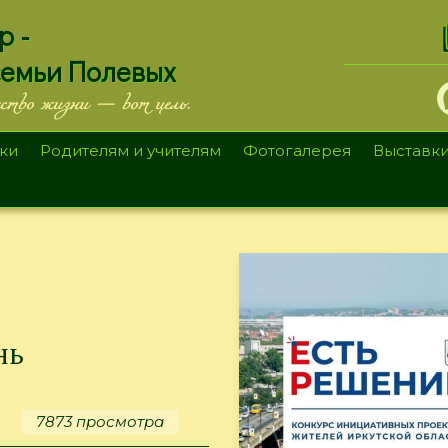
.
р -
семьи Полевых
ество жизни — вот цель.
ки
Родителям и учителям
Фотогалерея
Выставк
нь
7873 просмотра