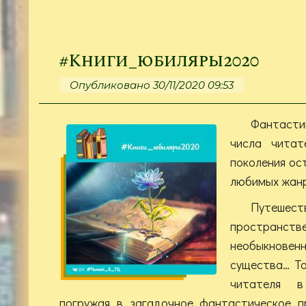
#Книги_юбиляры2020
Опубликовано 30/11/2020 09:53
Фантаст
числа читат
поколения ос
любимых жанр
Путешест
пространств
необыкновен
существа… Та
читателя 
погружая в загадочное фантастическое п