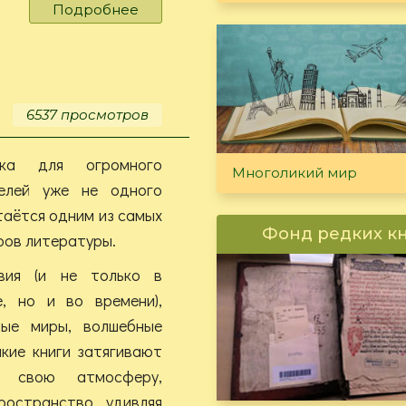
Подробнее
о
30
ноября
-
Всемирный
день
6537 просмотров
домашних
животных
ика для огромного
Многоликий мир
елей уже не одного
таётся одним из самых
Фонд редких к
ов литературы.
вия (и не только в
е, но и во времени),
ные миры, волшебные
кие книги затягивают
в свою атмосферу,
ространство, удивляя