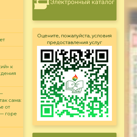
Оцените, пожалуйста, условия
ет
предоставления услуг
ий» к
ждения
 —
так сама:
е от
 — горе