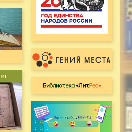
ниг
Библиотека
«Лит
Рес»