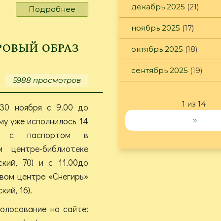
декабрь 2025
(21)
Подробнее
о
День
ноябрь 2025
(17)
рождения
ЮНЕСКО
ровый образ
октябрь 2025
(18)
сентябрь 2025
(19)
5988 просмотров
1 из 14
30 ноября с 9.00 до
ому уже исполнилось 14
››
м с паспортом в
м центре-библиотеке
ский, 70) и с 11.00до
овом центре «Снегирь»
кий, 16).
олосование на сайте: