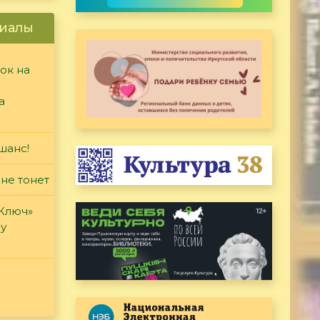
иалы
ок на
а
шанс!
 не тонет
«Ключ»
ду