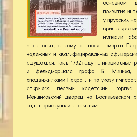
основном 
привития инт
у прусских н
аристокра
империи об
этот опыт, к тому же после смерти Пет
надежных и квалифицированных офицерски
ощущаться. Так в 1732 году по инициативе г
и фельдмаршала графа Б. Миниха, 
сподвижниками Петра I, и по указу импера
открылся первый кадетский корпус.
Меншиковский дворец на Васильевском о
кадет приступили к занятиям.