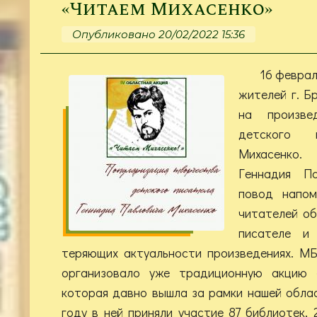
«Читаем Михасенко»
Опубликовано 20/02/2022 15:36
16 феврал
жителей г. Бр
на произвед
детского 
Михасенко
Геннадия П
повод напом
читателей о
писателе и 
теряющих актуальности произведениях. М
организовало уже традиционную акцию 
которая давно вышла за рамки нашей облас
году в ней приняли участие 87 библиотек, 