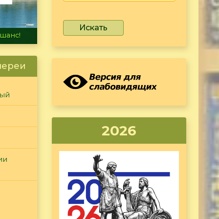
Искать
не тонет
лереи
ный
2026
ии