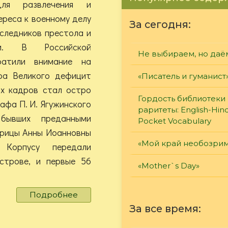
для развлечения и
ереса к военному делу
За сегодня:
аследников престола и
тии. В Российской
Не выбираем, но даё
ратили внимание на
ра Великого дефицит
«Писатель и гуманист
х кадров стал остро
Гордость библиотеки 
рафа П. И. Ягужинского
раритеты: English-Hind
бывших преданными
Pocket Vocabulary
трицы Анны Иоанновны
«Мой край необозри
 Корпусу передали
строве, и первые 56
«Mother`s Day»
Подробнее
о
«Честь
За все время:
имею