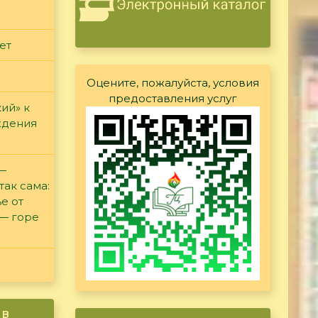
ет
Оцените, пожалуйста, условия
предоставления услуг
ий» к
ждения
 —
так сама:
е от
 — горе
ив