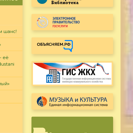
м шанс!
»
- её
ustani
мый»