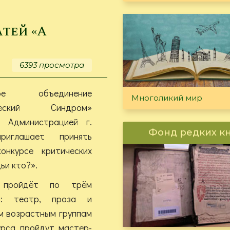
«Изобретатели
Иркутской
области»
тей «А
6393 просмотра
ское объединение
Многоликий мир
ический Синдром»
 Администрацией г.
Фонд редких к
риглашает принять
онкурсе критических
ьи кто?».
 пройдёт по трём
ям: театр, проза и
ум возрастным группам
урса пройдут мастер-