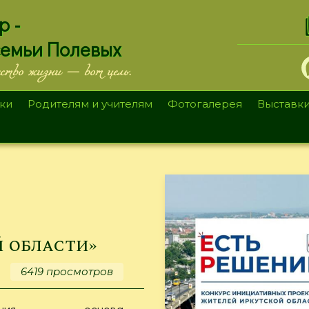
.
р -
семьи Полевых
ество жизни — вот цель.
ки
Родителям и учителям
Фотогалерея
Выставк
 области»
6419 просмотров
тения – основа