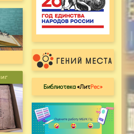
ниг
Библиотека
«Лит
Рес»