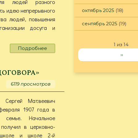
для людей разного
ть идею непрерывного
октябрь 2025
(18)
тва людей, повышения
сентябрь 2025
(19)
ганизации досуга и
1 из 14
Подробнее
о
››
Х
Неделя
неформального образования
договора»
6119 просмотров
о Сергей Матвеевич
февраля 1907 года в
й семье. Начальное
 получил в церковно-
 школе и школе 2-й