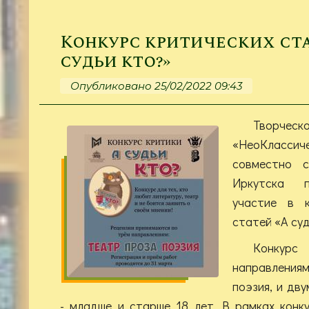
Конкурс критических ста
судьи кто?»
Опубликовано 25/02/2022 09:43
Творче
«НеоКласс
совместно с
Иркутска п
участие в к
статей «А суд
Конкурс
направлени
поэзия, и дв
- младше и старше 18 лет. В рамках конк