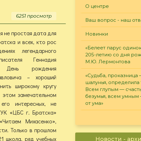
служить
О центре
Отчизне!»
6251 просмотр
Ваш вопрос - наш отв
я не простая дата для
Новинки
атска и всех, кто рос
«Белеет парус одинок
ениях легендарного
205-летию со дня ро
писателя Геннадия
М.Ю. Лермонтова
. День рождения
«Судьба, проказница
авловича – хороший
шалунья, определила 
нить широкому кругу
Всем глупым — счасть
б этом замечательном
безумья, всем умным
его интересных, не
от ума»
БУК «ЦБС г. Братска»
«Читаем Михасенко»,
ти. Только в прошлом
21 школа, ряд учебных
Новости - арх