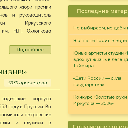
Большого жюри премии
Последние матер
нов и руководитель
асти Иркутского
Не выбираем, но даём 
 им. Н.П. Охлопкова
В огне не горит, в воде
Подробнее
о
Юные артисты студии 
Конкурс
вдохнут жизнь в леген
критических
Таймыра
статей
изне!»
«А
«Дети России — сила
судьи
5936 просмотров
государства»
кто?»
Конкурс «Золотые руки
кадетские корпуса
Иркутска — 2026»
653 году в Пруссии. Во
апоминали петровские
полки и служили в
Популярное соде