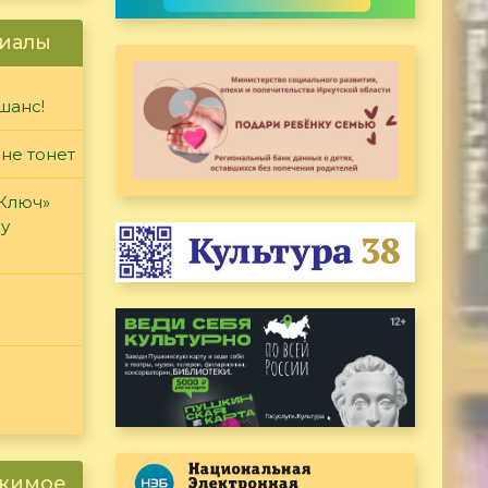
иалы
шанс!
 не тонет
«Ключ»
ду
ржимое