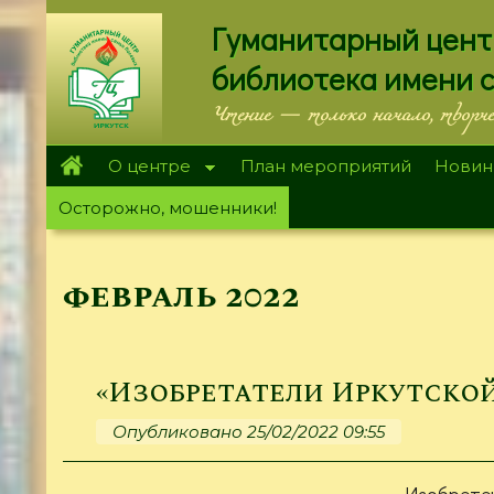
Перейти
Гуманитарный цент
к
основному
библиотека имени 
содержанию
Чтение — только начало, творч
О центре
План мероприятий
Новин
Осторожно, мошенники!
февраль 2022
«Изобретатели Иркутской
Опубликовано 25/02/2022 09:55
Изобре