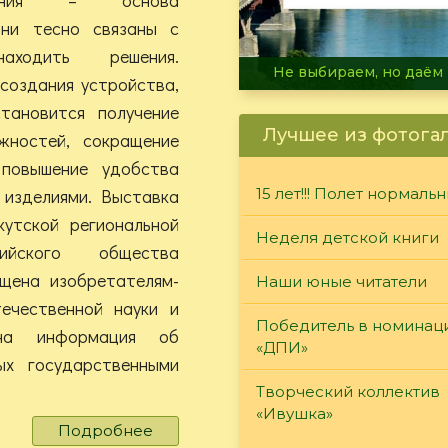
Они тесно связаны с
аходить решения.
В огне не горит, в воде 
создания устройства,
становится получение
Лучшее из фотога
жностей, сокращение
повышение удобства
 изделиями. Выставка
15 лет!!! Полет нормаль
кутской региональной
Неделя детской книги
ийского общества
щена изобретателям-
Наши юные читатели
ечественной науки и
Победитель в номинац
ена информация об
«ДПИ»
ых государственными
Творческий коллектив
«Ивушка»
Подробнее
о