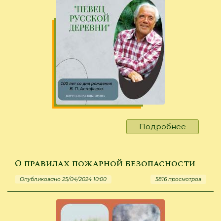
Подробнее
о
Виктори
по
творчес
О правилах пожарной безопасности
Виктора
Опубликовано 25/04/2024 10:00
5816 просмотров
Астафье