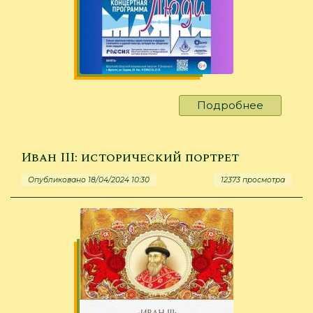
Подробнее
о
Премье
концерт
програ
Иван III: исторический портрет
«ЛюдиМ
Опубликовано 18/04/2024 10:30
12373 просмотра