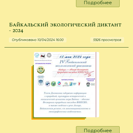
Подробнее
о
«Читаем
всей
семьёй»
Байкальский экологический диктант
- 2024
Опубликовано 10/04/2024 16:00
5926 просмотров
Подробнее
о