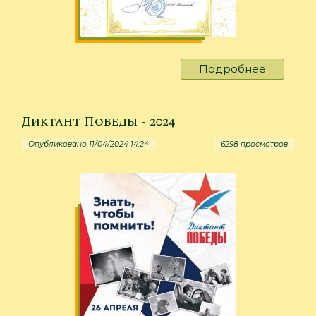
Подробнее
о
Подвед
итоги
в
Диктант Победы - 2024
области
Опубликовано 11/04/2024 14:24
6298 просмотров
граждан
оборон