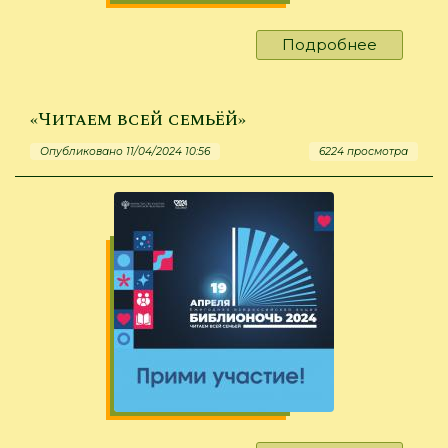
Подробнее
о
«Дмитри
Донской
историч
«Читаем всей семьёй»
портрет
Опубликовано 11/04/2024 10:56
6224 просмотра