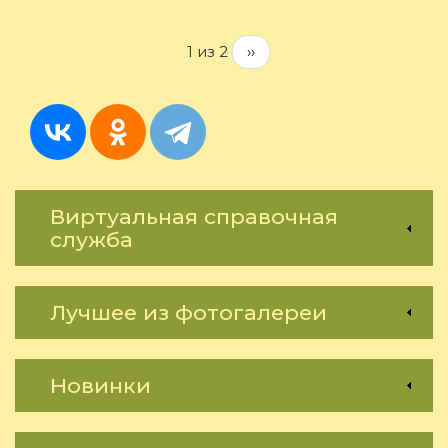
регистр
на
1 из 2
››
Тотальн
диктант
Виртуальная справочная
служба
Лучшее из фотогалереи
Новинки