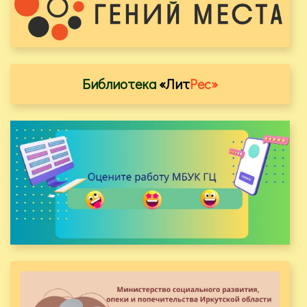
Библиотека
«Лит
Рес»