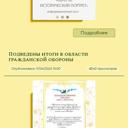
Подробнее
о
Иван
III:
историч
Подведены итоги в области
портрет
гражданской обороны
Опубликовано 11/04/2024 15:00
6540 просмотров