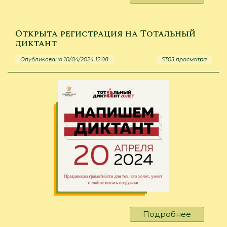
Байкаль
экологи
диктант
Открыта регистрация на Тотальный
-
диктант
2024
Опубликовано 10/04/2024 12:08
5303 просмотра
Подробнее
о
Открыта