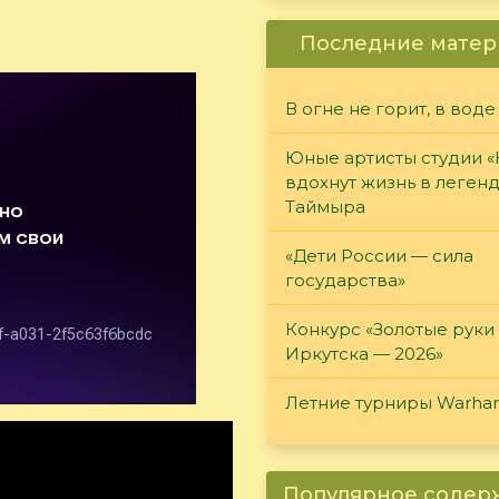
Последние матер
В огне не горит, в воде
Юные артисты студии 
вдохнут жизнь в леген
Таймыра
«Дети России — сила
государства»
Конкурс «Золотые руки
Иркутска — 2026»
Летние турниры Warh
Популярное соде