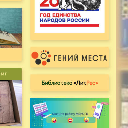
ниг
Библиотека
«Лит
Рес»