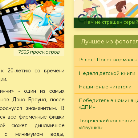
Желаем радостного л
Лучшее из фотога
7565 просмотров
15 лет!!! Полет нормаль
 к 20-летию со времени
Неделя детской книги
ии.
Наши юные читатели
инчи» - один из самых
анов Дэна Брауна, после
Победитель в номинац
роснулся знаменитым. В
«ДПИ»
тся все фирменные фишки
Творческий коллектив
ой сюжет, динамичное
«Ивушка»
ие с минимумом воды,