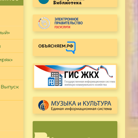
мый»
и
иряк»
 Выпуск