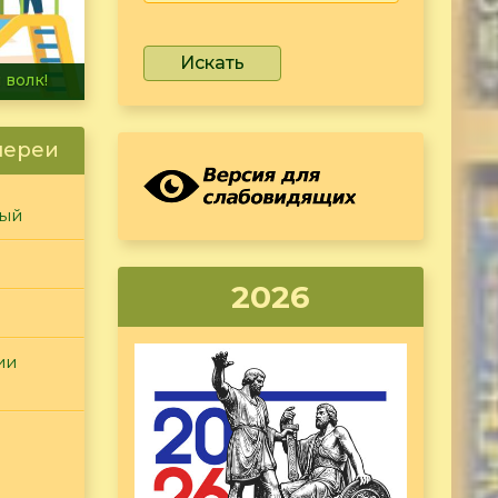
Искать
ета!
лереи
ный
2026
ии