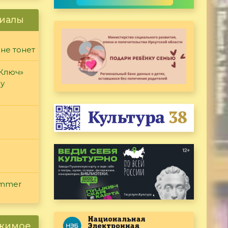
иалы
 не тонет
«Ключ»
ду
ammer
ржимое