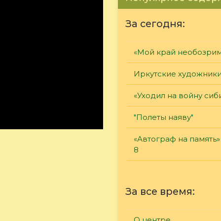
За сегодня:
«Мой край необозри
Иркутские художник
«Уходил на войну сиб
"Полеты наяву"
«Автограф на память»
8
За все время:
О центре