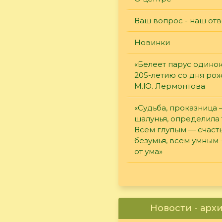
Ваш вопрос - наш отв
Новинки
«Белеет парус одинок
205-летию со дня ро
М.Ю. Лермонтова
«Судьба, проказница
шалунья, определила 
Всем глупым — счасть
безумья, всем умным
от ума»
Новости - арх