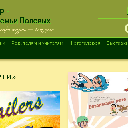
.
р -
семьи Полевых
ество жизни — вот цель.
ки
Родителям и учителям
Фотогалерея
Выставк
нчи»