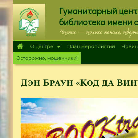
Перейти
Гуманитарный цент
к
основному
библиотека имени 
содержанию
Чтение — только начало, творч
О центре
План мероприятий
Новин
Осторожно, мошенники!
Дэн Браун «Код да Ви