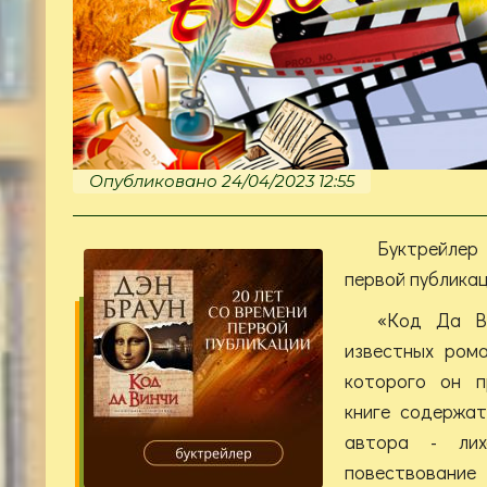
Опубликовано 24/04/2023 12:55
Буктрейлер
первой публикац
«Код Да В
известных ром
которого он п
книге содержа
автора - лих
повествован