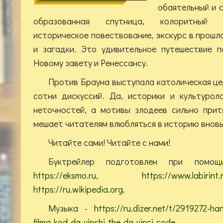
обаятельный и с
образованная спутница, колоритный з
историческое повествование, экскурс в прошл
и загадки. Это удивительное путешествие 
Новому завету и Ренессансу.
Против Брауна выступала католическая цер
сотни дискуссий. Да, историки и культурол
неточностей, а мотивы злодеев сильно прит
мешает читателям влюбляться в историю вновь
Читайте сами! Читайте с нами!
Буктрейлер подготовлен при помощ
https://eksmo.ru
,
https://www.labirint.
https://ru.wikipedia.org
.
Музыка -
https://ru.dizer.net/t/2919272-ha
filma-kod-da-vinchi-the-da-vinci-code