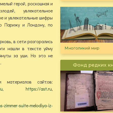
мелый герой, роскошная и
лодей, увлекательное
ое и увлекательные шифры
по Парижу и Лондону, по
ковь, в сети разгорались
оги нашли в тексте уйму
Многоликий мир
януты за уши. Но это не
.
Фонд редких к
и материалов сайтов:
ru
,
https://ast.ru
,
ns-zimmer-suite-melodiya-iz-