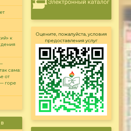
ет
Оцените, пожалуйста, условия
ий» к
предоставления услуг
ждения
 —
так сама:
е от
 — горе
ив