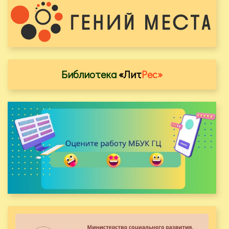
Библиотека
«Лит
Рес»