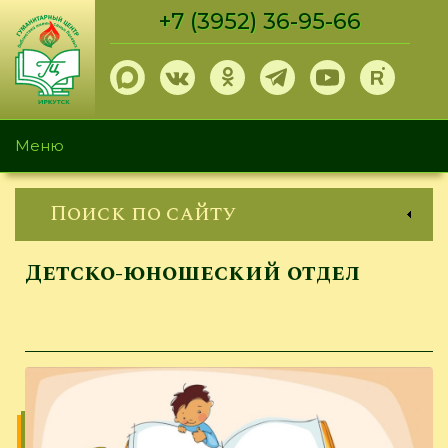
Перейти
+7 (3952) 36-95-66
к
основному
содержанию
Меню
Поиск по сайту
Детско-юношеский отдел