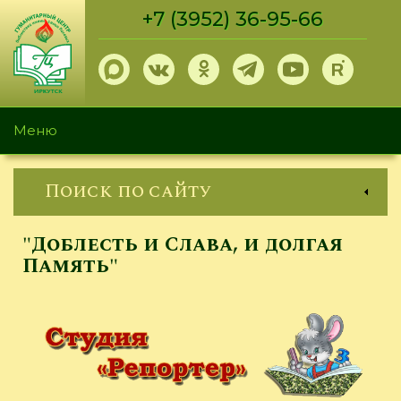
Перейти
+7 (3952) 36-95-66
к
основному
содержанию
Меню
Поиск по сайту
"Доблесть и Слава, и долгая
Память"