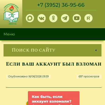
Перейти
+7 (3952) 36-95-66
к
основному
содержанию
Меню
Поиск по сайту
Если ваш аккаунт был взломан
Опубликовано 16/06/2026 09:39
697 просмотров