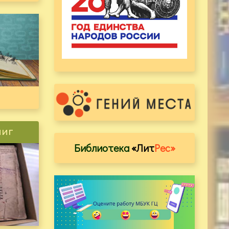
ниг
Библиотека
«Лит
Рес»