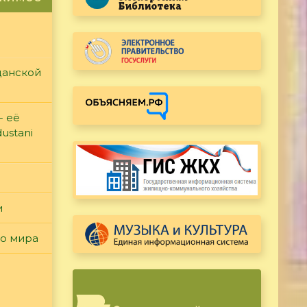
данской
- её
ustani
и
го мира