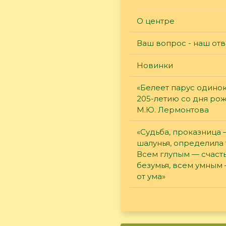
О центре
Ваш вопрос - наш отв
Новинки
«Белеет парус одинок
205-летию со дня ро
М.Ю. Лермонтова
«Судьба, проказница
шалунья, определила 
Всем глупым — счасть
безумья, всем умным
от ума»