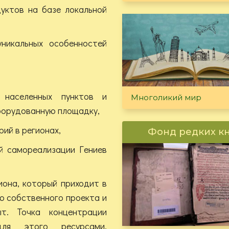
дуктов на базе локальной
уникальных особенностей
 населенных пунктов и
Многоликий мир
борудованную площадку,
ий в регионах,
Фонд редких к
й самореализации Гениев
иона, который приходит в
ю собственного проекта и
т. Точка концентрации
для этого ресурсами.