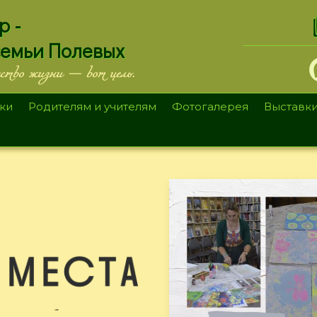
.
р -
семьи Полевых
ество жизни — вот цель.
ки
Родителям и учителям
Фотогалерея
Выставк