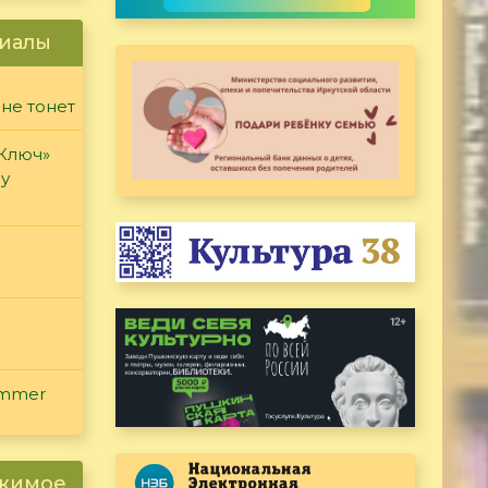
иалы
 не тонет
«Ключ»
ду
ammer
ржимое