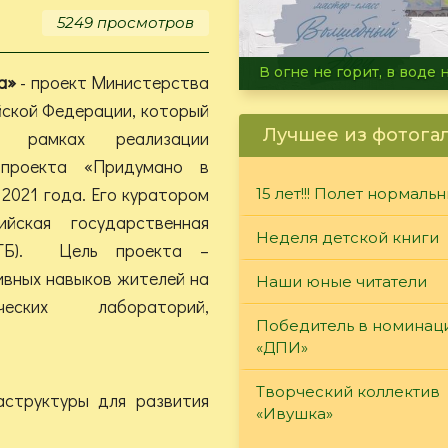
5249 просмотров
Летние турниры Warh
а»
- проект Министерства
йской Федерации, который
Лучшее из фотога
 рамках реализации
 проекта «Придумано в
2021 года. Его куратором
15 лет!!! Полет нормаль
ийская государственная
Неделя детской книги
РГБ). Цель проекта –
ивных навыков жителей на
Наши юные читатели
еских лабораторий,
Победитель в номинац
«ДПИ»
Творческий коллектив
аструктуры для развития
«Ивушка»