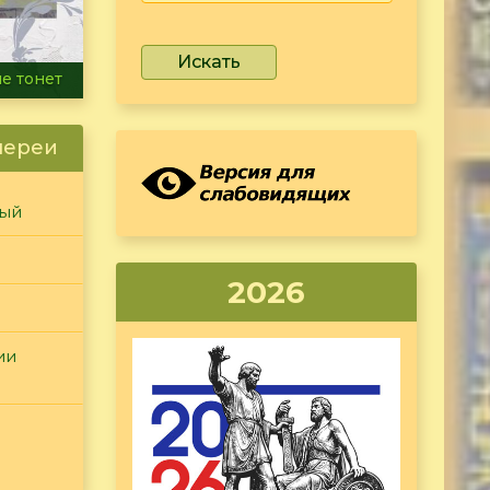
Искать
ammer
лереи
ный
2026
ии