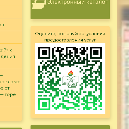
ет
Оцените, пожалуйста, условия
предоставления услуг
ий» к
ждения
 —
так сама:
е от
 — горе