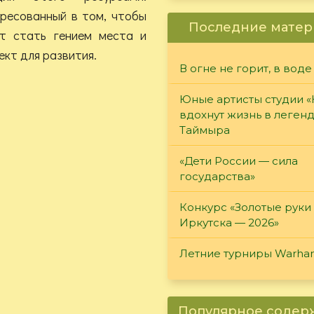
ересованный в том, чтобы
Последние матер
т стать гением места и
кт для развития.
В огне не горит, в воде
Юные артисты студии 
вдохнут жизнь в леген
Таймыра
«Дети России — сила
государства»
Конкурс «Золотые руки
Иркутска — 2026»
Летние турниры Warh
Популярное соде