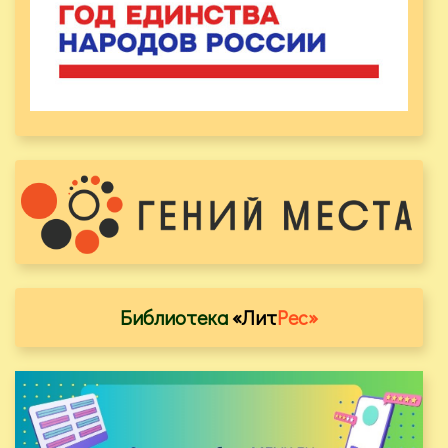
Библиотека
«Лит
Рес»