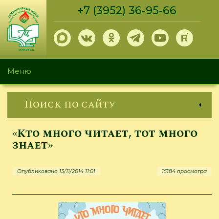
Перейти
+7 (3952) 36-95-66
к
основному
содержанию
Меню
Поиск по сайту
«Кто много читает, тот много
знает»
Опубликовано 13/11/2014 11:01
15184 просмотра