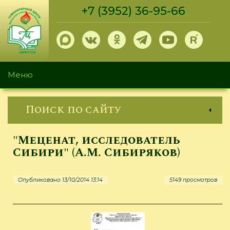
Перейти
+7 (3952) 36-95-66
к
основному
содержанию
Меню
Поиск по сайту
"Меценат, исследователь
Сибири" (А.М. Сибиряков)
Опубликовано 13/10/2014 13:14
5149 просмотров