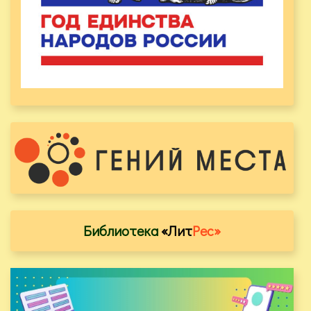
Библиотека
«Лит
Рес»