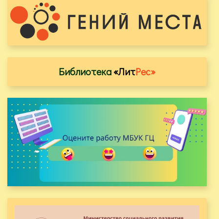
Библиотека
«Лит
Рес»