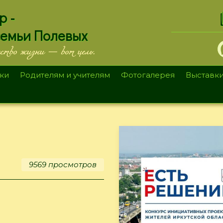
.
р -
семьи Полевых
ество жизни — вот цель.
ки
Родителям и учителям
Фотогалерея
Выставк
9569 просмотров