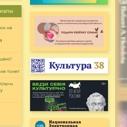
иалы
ок на
а
шанс!
 не тонет
«Ключ»
ду