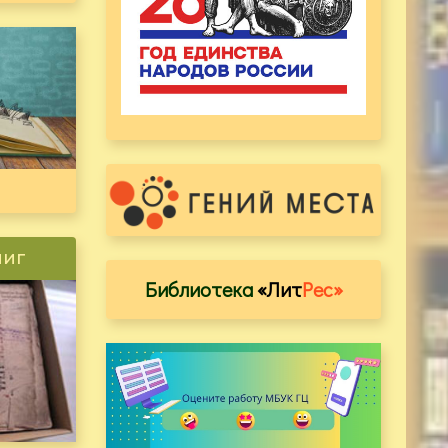
ниг
Библиотека
«Лит
Рес»