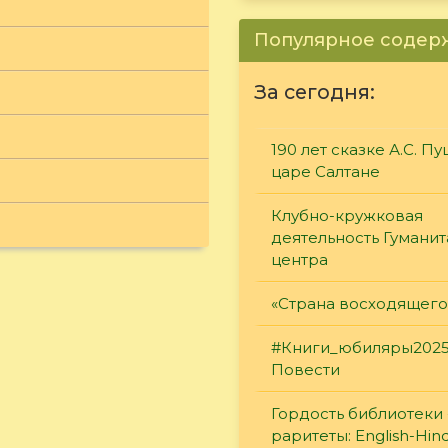
Популярное соде
За сегодня:
190 лет сказке А.С. П
царе Салтане
Клубно-кружковая
деятельность Гумани
центра
«Страна восходящего
#Книги_юбиляры2025
Повести
Гордость библиотеки 
раритеты: English-Hind