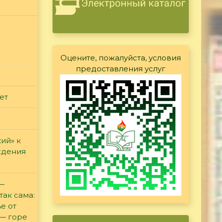
Оцените, пожалуйста, условия
предоставления услуг
ет
ий» к
ждения
 —
так сама:
е от
 — горе