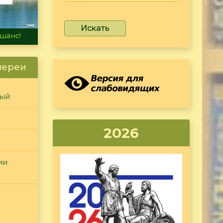
Искать
не тонет
лереи
ный
2026
ии