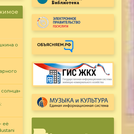
ржимое
ушкина о
тарного
 солнца»
:
- её
ustani