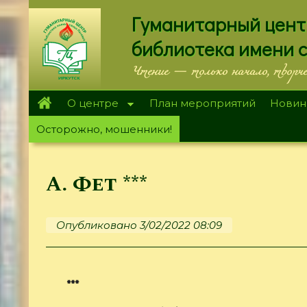
Перейти
Гуманитарный цент
к
основному
библиотека имени 
содержанию
Чтение — только начало, творч
О центре
План мероприятий
Новин
Осторожно, мошенники!
А. Фет ***
Опубликовано 3/02/2022 08:09
***