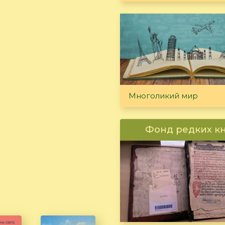
Многоликий мир
Фонд редких к