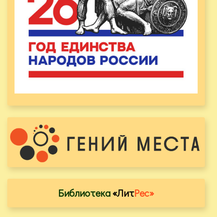
Библиотека
«Лит
Рес»