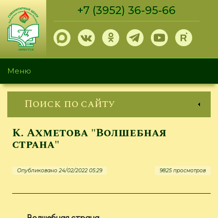
Перейти
+7 (3952) 36-95-66
к
основному
содержанию
Меню
Поиск по сайту
К. Ахметова "Волшебная
страна"
Опубликовано 24/02/2022 05:29
9825 просмотров
Волшебная страна