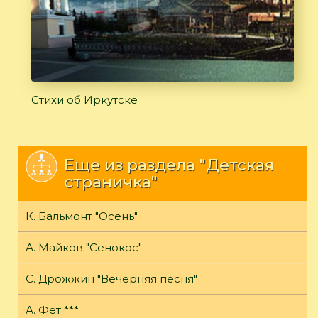
Стихи об Иркутске
Еще из раздела "Детская
страничка"
К. Бальмонт "Осень"
А. Майков "Сенокос"
С. Дрожжин "Вечерняя песня"
А. Фет ***