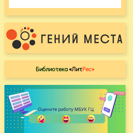
Библиотека
«Лит
Рес»