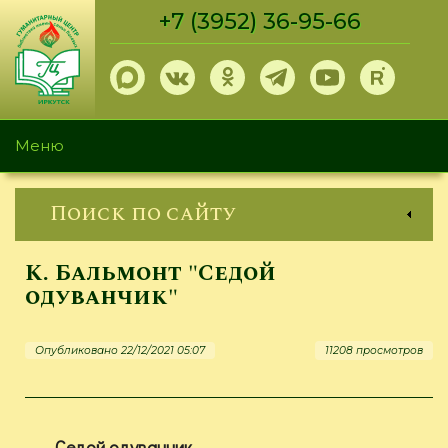
Перейти
+7 (3952) 36-95-66
к
основному
содержанию
Меню
Поиск по сайту
К. Бальмонт "Седой
одуванчик"
Опубликовано 22/12/2021 05:07
11208 просмотров
Седой одуванчик